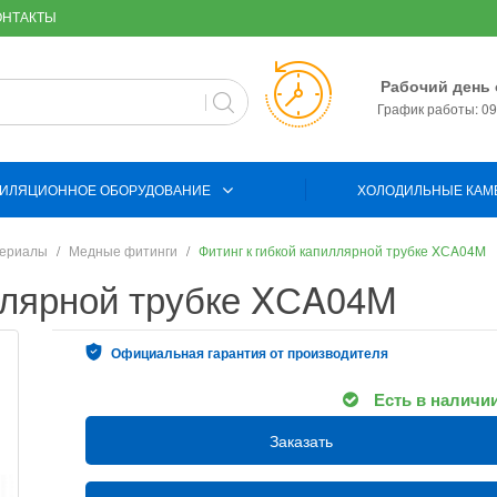
ОНТАКТЫ
Рабочий день 
График работы: 09:
ИЛЯЦИОННОЕ ОБОРУДОВАНИЕ
ХОЛОДИЛЬНЫЕ КАМ
териалы
Медные фитинги
Фитинг к гибкой капиллярной трубке XСA04M
иллярной трубке XСA04M
Официальная гарантия от производителя
Есть в наличи
Заказать