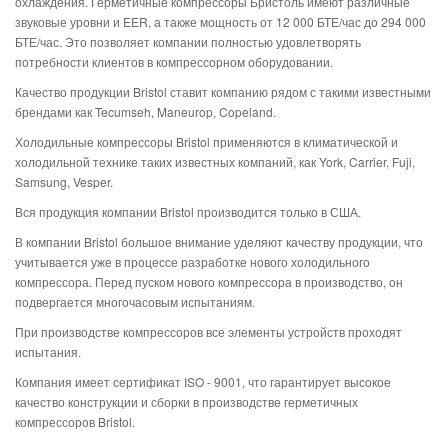
охлаждения. Герметичные компрессоры Бристоль имеют различные
звуковые уровни и EER, а также мощность от 12 000 БТЕ/час до 294 000
БТЕ/час. Это позволяет компании полностью удовлетворять
потребности клиентов в компрессорном оборудовании.
Качество продукции Bristol ставит компанию рядом с такими известными
брендами как Tecumseh, Maneurop, Copeland.
Холодильные компрессоры Bristol применяются в климатической и
холодильной технике таких известных компаний, как York, Carrier, Fuji,
Samsung, Vesper.
Вся продукция компании Bristol производится только в США.
В компании Bristol большое внимание уделяют качеству продукции, что
учитывается уже в процессе разработке нового холодильного
компрессора. Перед пуском нового компрессора в производство, он
подвергается многочасовым испытаниям.
При производстве компрессоров все элементы устройств проходят
испытания.
Компания имеет сертификат ISO - 9001, что гарантирует высокое
качество конструкции и сборки в производстве герметичных
компрессоров Bristol.