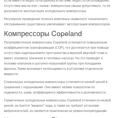
Если имеется недостаток фреона в системе, недостаток охлаждения,
отсутствие масла или «залив» компрессора свыше допустимого, то не
допускается эксплуатация холодильного компрессора.
Регулярное проведение полного комплекса сервисного технического
обслуживания существенно увеличивает эксплуатацию компрессоров.
Компрессоры Copeland
Полугерметичные компрессоры Copeland отличаются повышенным
коэффициентом трансформации (СОР), что достигается при помощи
отсутствия надпоршневого пространства в верхней мертвой точке и
имеет огромное значение в тепловых насосах. Но это приводит к
поломке клапанов и шатунно-поршневой группы при попадании
фреона. Также возникает необходимость в установке отделителя
жидкости.
Спиральные холодильные компрессоры отличаются низкой ценой в
сравнении с поршневыми. Они имеют низкие показатели по
надежности, шуму, коэффициенту эффективности и долговечности.
Герметичные холодильные компрессоры Copeland отличаются низкой
ценой, не боятся "жидкого" хода, а также не требуют установки
виброгасителей, но являются практически не ремонтнопригодными.