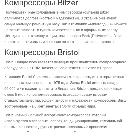
Компрессоры Bitzer
Полугерметичные холодильные компрессоры компании Bitzer
отличаются долговечностью и надежностью. В Украине они имеют
самую большую ремонтную базу. Так, в компании «МинКолд» Вы можете
не только заказать и купить компрессоры, но и оформить их заявку.
Исходя из опыта эксплуатации, компрессоры Bock (Германия) и Bitzer
являются оптимальным решение по соотношению цена-качество.
Компрессоры Bristol
Bristol Compressors является ведущим производителем компрессорного
оборудования в США. Качество Bristol известно в Азии и Европе.
Компания Bristol Compressors занимается производством герметичных
поршневых компрессоров с 1975 года. Завод Bristol имеет площадь
2
56.000 м
и находится в штате Виржиния. Bristol ежегодно производит
около 5 миллионов компрессоров. Благодаря самим высоким
стандартам качества, эффективности и надежности, компрессоры Bristol
востребованы на 6 континентах в 50-ти странах мира.
Bristol -самый большой ассортимент компрессоров, которые
используются в тепловых насосах, кондиционировании, холодильной
промышленности и других отраслях, связанных с процессом