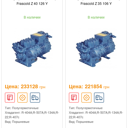
Frascold Z 40 126 Y
Frascold Z 35 106 Y
В наличии
В наличии
Цена:
233128
Цена:
221854
грн
грн
Тип: Полугерметичные
Тип: Полугерметичные
Хладагент: R-404A;R-507A;R-134A;R-
Хладагент: R-404A;R-507A;R-134A;R-
22;R-407c
22;R-407c
Вид: Поршневые
Вид: Поршневые