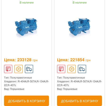
В наличии
В наличии
Цена:
233128
Цена:
221854
грн
грн
Тип: Полугерметичные
Тип: Полугерметичные
Хладагент: R-404A;R-507A;R-134A;R-
Хладагент: R-404A;R-507A;R-134A;R-
22;R-407c
22;R-407c
Вид: Поршневые
Вид: Поршневые
ДОБАВИТЬ В КОРЗИНУ
ДОБАВИТЬ В КОРЗИНУ