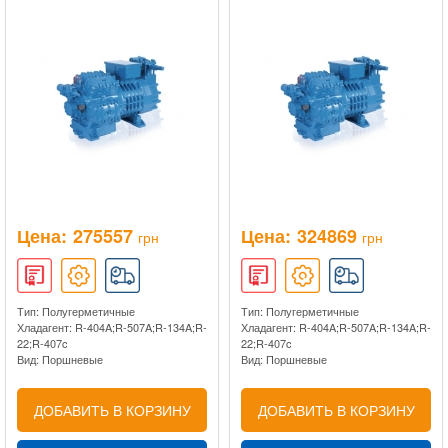
Цена:
275557
Цена:
324869
грн
грн
Тип: Полугерметичные
Тип: Полугерметичные
Хладагент: R-404A;R-507A;R-134A;R-
Хладагент: R-404A;R-507A;R-134A;R-
22;R-407c
22;R-407c
Вид: Поршневые
Вид: Поршневые
ДОБАВИТЬ В КОРЗИНУ
ДОБАВИТЬ В КОРЗИНУ