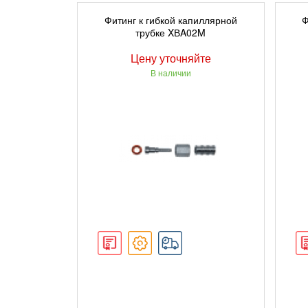
ПОДРОБНЕЕ
Фитинг к гибкой капиллярной
Ф
трубке XВA02M
Цену уточняйте
В наличии