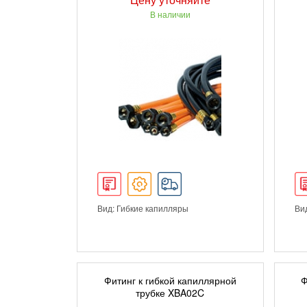
В наличии
Вид: Гибкие капилляры
Ви
ПОДРОБНЕЕ
Фитинг к гибкой капиллярной
Ф
трубке XBA02C