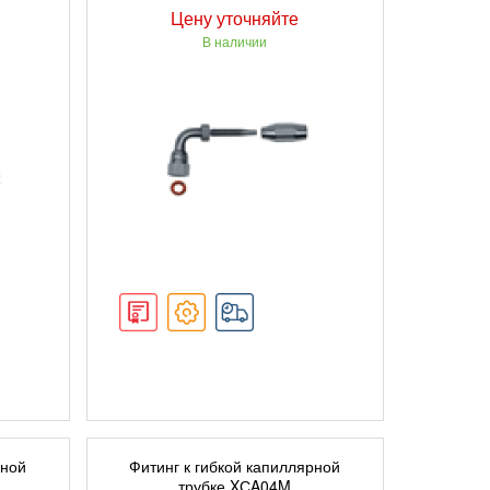
Цену уточняйте
В наличии
ПОДРОБНЕЕ
рной
Фитинг к гибкой капиллярной
трубке XСA04M