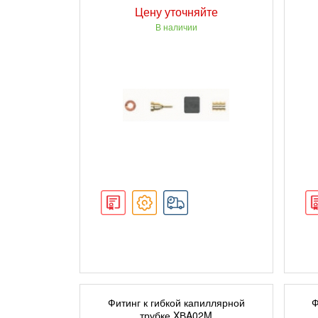
Цену уточняйте
В наличии
ПОДРОБНЕЕ
Фитинг к гибкой капиллярной
Ф
трубке XВA02M