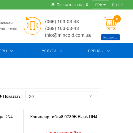
Просмотренные
0
ГРН
RU
UK
0
(066) 103-03-43
окончен
(068) 103-03-43
00 - 18:00
info@mincold.com.ua
Корзина
ЕРЫ
УСЛУГИ
БРЕНДЫ
Показать:
ge DN4
Капилляр гибкий 0789B Black DN4
Цену уточняйте