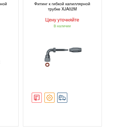
ПОДРОБНЕЕ
рной
Фитинг к гибкой капиллярной
трубке XJA02M
Цену уточняйте
В наличии