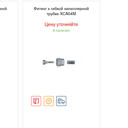
ПОДРОБНЕЕ
рной
Фитинг к гибкой капиллярной
трубке XСA04M
Цену уточняйте
В наличии