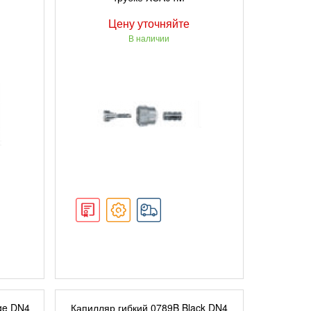
Цену уточняйте
В наличии
ПОДРОБНЕЕ
ge DN4
Капилляр гибкий 0789B Black DN4