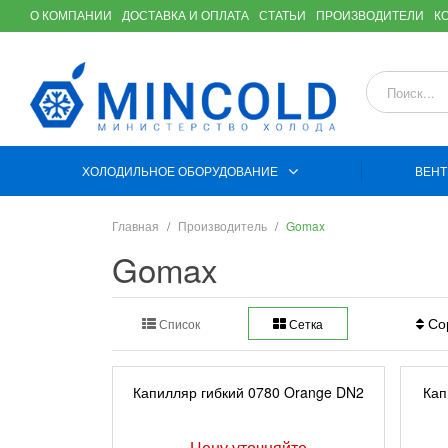
О КОМПАНИИ
ДОСТАВКА И ОПЛАТА
СТАТЬИ
ПРОИЗВОДИТЕЛИ
К
ХОЛОДИЛЬНОЕ ОБОРУДОВАНИЕ
ВЕНТ
Главная
Производитель
Gomax
Gomax
Сор
Список
Сетка
Капилляр гибкий 0780 Orange DN2
Кап
Цену уточняйте