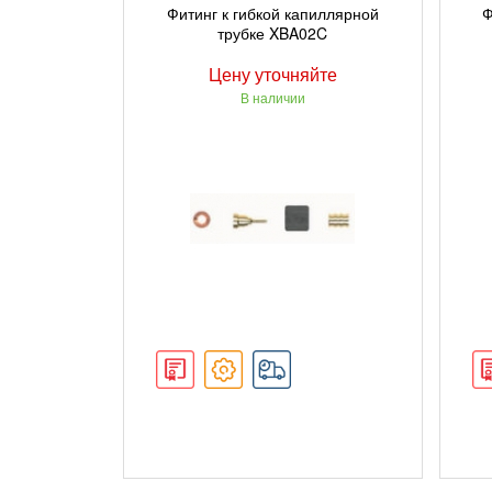
ПОДРОБНЕЕ
Фитинг к гибкой капиллярной
Ф
трубке XBA02C
Цену уточняйте
В наличии