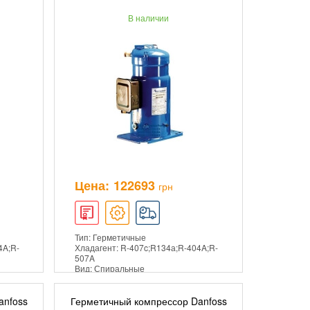
В наличии
ПОДРОБНЕЕ
Цена:
122693
грн
Тип: Герметичные
4A;R-
Хладагент: R-407c;R134а;R-404A;R-
507A
Вид: Спиральные
anfoss
Герметичный компрессор Danfoss
ИНУ
ДОБАВИТЬ В КОРЗИНУ