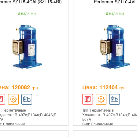
former SZ115-4CAI (SZ115-4RI)
Performer SZ110-4VI
В наличии
В наличии
ПОДРОБНЕЕ
ПОДРОБНЕЕ
ена:
120082
Цена:
112404
грн
грн
п: Герметичные
Тип: Герметичные
адагент: R-407c;R134а;R-404A;R-
Хладагент: R-407c;R134а;R-40
7A
507A
д: Спиральные
Вид: Спиральные