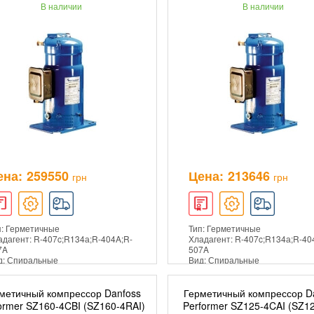
В наличии
В наличии
ена:
259550
Цена:
213646
грн
грн
п: Герметичные
Тип: Герметичные
адагент: R-407c;R134а;R-404A;R-
Хладагент: R-407c;R134а;R-40
7A
507A
д: Спиральные
Вид: Спиральные
метичный компрессор Danfoss
Герметичный компрессор D
ДОБАВИТЬ В КОРЗИНУ
ДОБАВИТЬ В КОРЗ
ormer SZ160-4CBI (SZ160-4RAI)
Performer SZ125-4CAI (SZ12