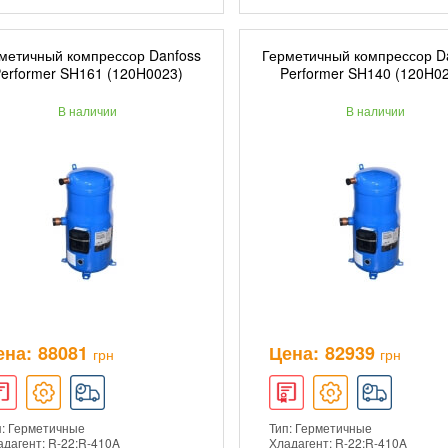
метичный компрессор Danfoss
Герметичный компрессор D
ДОБАВИТЬ В КОРЗИНУ
ДОБАВИТЬ В КОРЗ
erformer SH161 (120H0023)
Performer SH140 (120H0
В наличии
В наличии
ПОДРОБНЕЕ
ПОДРОБНЕЕ
ена:
88081
Цена:
82939
грн
грн
п: Герметичные
Тип: Герметичные
адагент: R-22;R-410A
Хладагент: R-22;R-410A