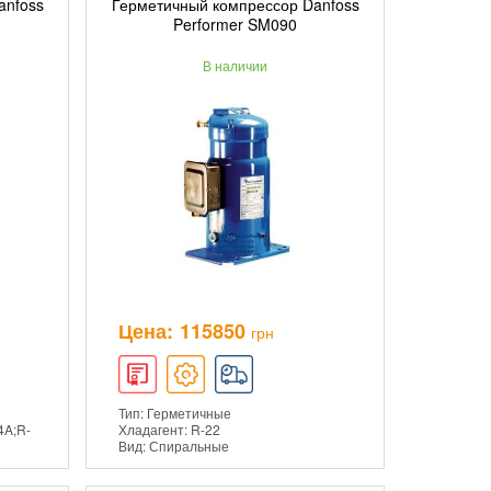
anfoss
Герметичный компрессор Danfoss
ИНУ
ДОБАВИТЬ В КОРЗИНУ
Performer SM090
В наличии
ПОДРОБНЕЕ
Цена:
115850
грн
Тип: Герметичные
4A;R-
Хладагент: R-22
Вид: Спиральные