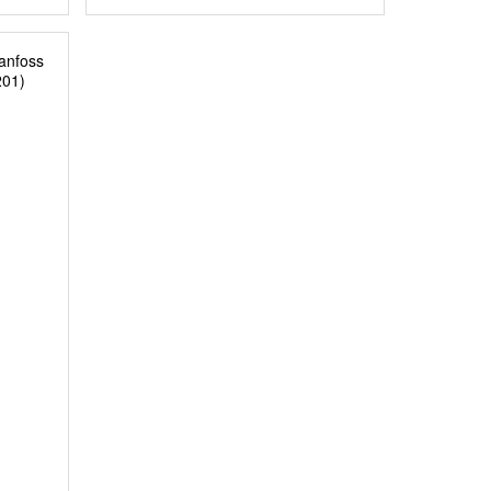
anfoss
ИНУ
ДОБАВИТЬ В КОРЗИНУ
201)
ПОДРОБНЕЕ