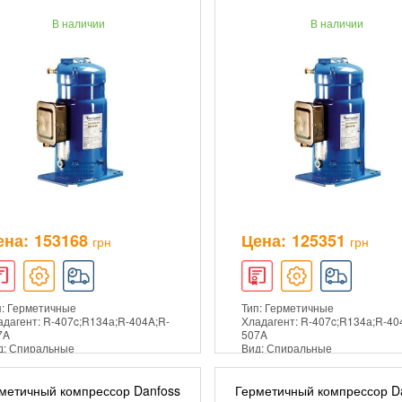
В наличии
В наличии
ПОДРОБНЕЕ
ПОДРОБНЕЕ
ена:
153168
Цена:
125351
грн
грн
п: Герметичные
Тип: Герметичные
адагент: R-407c;R134а;R-404A;R-
Хладагент: R-407c;R134а;R-40
7A
507A
д: Спиральные
Вид: Спиральные
метичный компрессор Danfoss
Герметичный компрессор D
ДОБАВИТЬ В КОРЗИНУ
ДОБАВИТЬ В КОРЗ