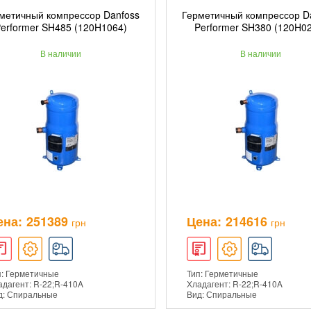
метичный компрессор Danfoss
Герметичный компрессор D
ДОБАВИТЬ В КОРЗИНУ
ДОБАВИТЬ В КОРЗ
erformer SH485 (120H1064)
Performer SH380 (120H0
В наличии
В наличии
ПОДРОБНЕЕ
ПОДРОБНЕЕ
ена:
251389
Цена:
214616
грн
грн
п: Герметичные
Тип: Герметичные
адагент: R-22;R-410A
Хладагент: R-22;R-410A
д: Спиральные
Вид: Спиральные