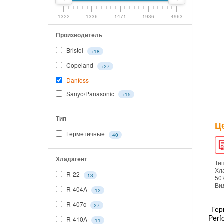
Моноблоки
1322
1336
1471
1936
4963
Холодильные установки
Производитель
Воздухоохладители
Bristol
+18
Конденсаторы воздушного
охлаждения
Copeland
+27
Теплообменники
Danfoss
Sanyo/Panasonic
Холодильные компоненты
+15
Электронные компоненты
Тип
Расходные материалы
Ц
Герметичные
40
Холодильные камеры
Инструмент
Хладагент
Ти
ПВХ лента, завесы
Хл
R-22
13
50
Холодильные двери
Ви
R-404A
12
Сэндвич-панели ППУ
R-407c
27
Гер
Чиллеры
Perf
R-410A
11