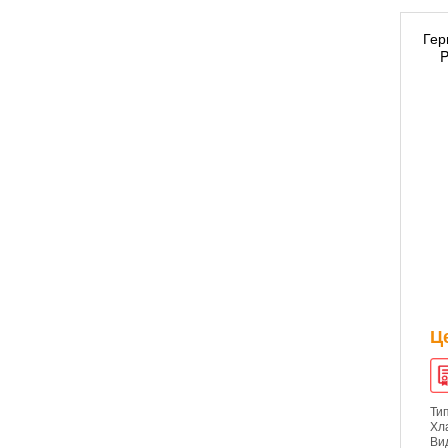
Гер
P
Ц
Ти
Хл
Ви