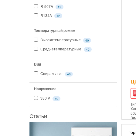
R-507A
12
R134А
12
Температурный режим
Высокотемпературные
40
Среднетемпературные
40
Вид
Спиральные
40
Ц
Напряжение
380 V
40
Ти
Хл
50
Статьи
Ви
Гер