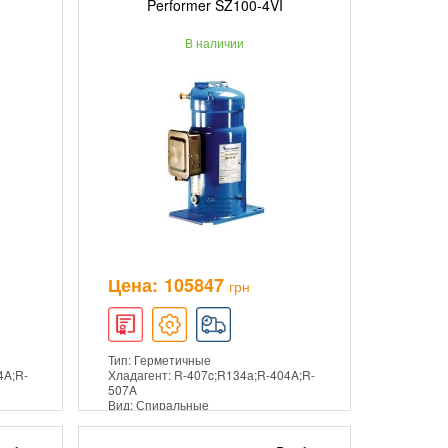
Performer SZ100-4VI
В наличии
ПОДРОБНЕЕ
Цена:
105847
грн
Тип: Герметичные
4A;R-
Хладагент: R-407c;R134а;R-404A;R-
507A
Вид: Спиральные