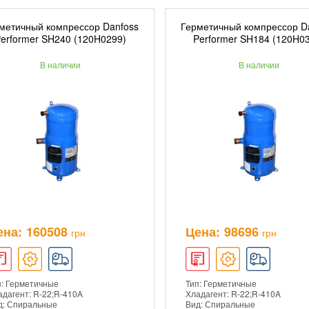
метичный компрессор Danfoss
Герметичный компрессор D
ДОБАВИТЬ В КОРЗИНУ
ДОБАВИТЬ В КОРЗ
erformer SH240 (120H0299)
Performer SH184 (120H0
В наличии
В наличии
ПОДРОБНЕЕ
ПОДРОБНЕЕ
ена:
160508
Цена:
98696
грн
грн
п: Герметичные
Тип: Герметичные
адагент: R-22;R-410A
Хладагент: R-22;R-410A
д: Спиральные
Вид: Спиральные