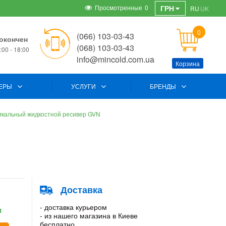
Просмотренные
0
ГРН
RU
UK
0
(066) 103-03-43
окончен
(068) 103-03-43
00 - 18:00
info@mincold.com.ua
Корзина
ЕРЫ
УСЛУГИ
БРЕНДЫ
икальный жидкостной ресивер GVN
Доставка
- доставка курьером
и
- из нашего магазина в Киеве
бесплатно