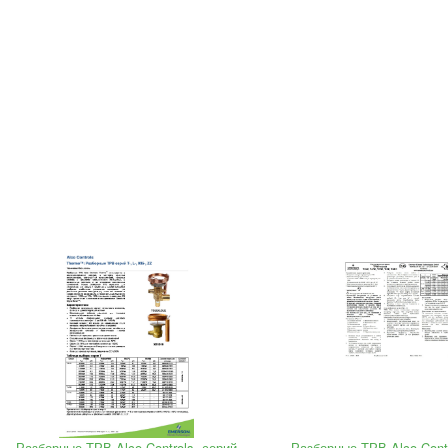
Разборные ТРВ Alco Controls серий
Разборные ТРВ Alco Cont