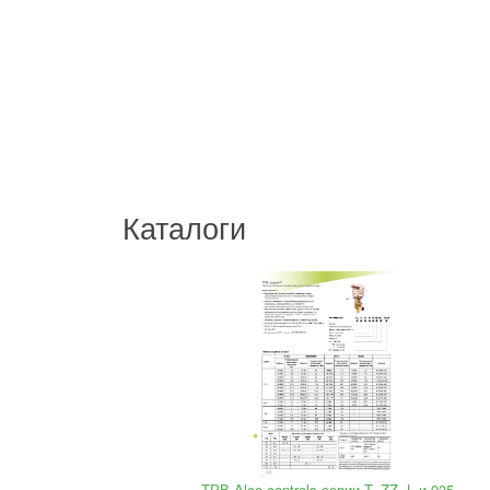
Каталоги
ТРВ Alco controls серии T, ZZ, L и 935