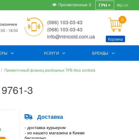
Просмотренные
0
ГРН
RU
UK
0
(066) 103-03-43
окончен
(068) 103-03-43
00 - 18:00
info@mincold.com.ua
Корзина
ЕРЫ
УСЛУГИ
БРЕНДЫ
Прямоточный фланец разборных ТРВ Alco controls
 9761-3
Доставка
- доставка курьером
и
- из нашего магазина в Киеве
бесплатно