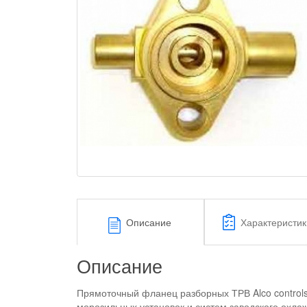
Описание
Характеристик
Описание
Прямоточный фланец разборных ТРВ Alco controls
морозильных установок и систем заводского охл