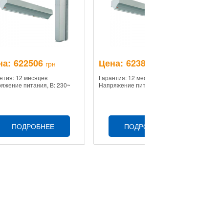
на:
622506
Цена:
623897
Ц
грн
грн
нтия: 12 месяцев
Гарантия: 12 месяцев
Га
яжение питания, В: 230~
Напряжение питания, В: 230~
На
ПОДРОБНЕЕ
ПОДРОБНЕЕ