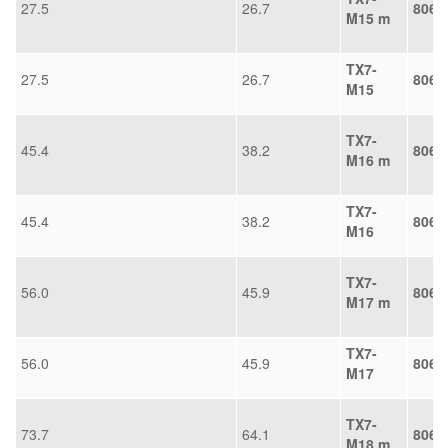
27.5
26.7
8068
M15 m
TX7-
27.5
26.7
8068
M15
TX7-
45.4
38.2
8068
M16 m
TX7-
45.4
38.2
8068
M16
TX7-
56.0
45.9
8068
M17 m
TX7-
56.0
45.9
8068
M17
TX7-
73.7
64.1
8068
M18 m