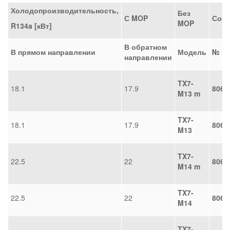
Холодопроизводительность,
Без
С MOP
Соед
MOP
R134a [кВт]
В обратном
В прямом направлении
Модель
№ за
направлении
TX7-
18.1
17.9
8068
M13 m
TX7-
18.1
17.9
8068
M13
TX7-
22.5
22
8068
M14 m
TX7-
22.5
22
8068
M14
TX7-