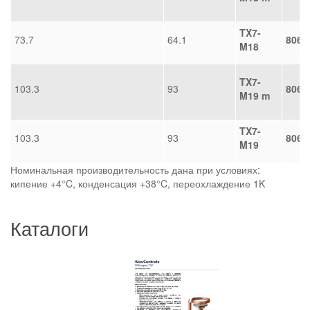
TX7-
73.7
64.1
8068
M18
TX7-
103.3
93
8068
M19 m
TX7-
103.3
93
8068
M19
Номинальная производительность дана при условиях:
кипение +4°C, конденсация +38°C, переохлаждение 1K
Каталоги