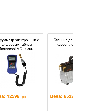
куумметр электронный с
Cтанция для утилизации
цифровым таблом
фреона CPS TR21E
Mastercool MC - 98061
на:
12596
Цена:
65326
Ц
грн
грн