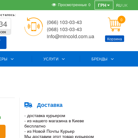
Просмотренные
0
ГРН
RU
UK
осталось:
0
34
(066) 103-03-43
(068) 103-03-43
сек
info@mincold.com.ua
Корзина
ь
ЕРЫ
УСЛУГИ
БРЕНДЫ
Доставка
- доставка курьером
и
- из нашего магазина в Киеве
бесплатно
- из Новой Почты Курьер
Мы доставим этот товар курьером