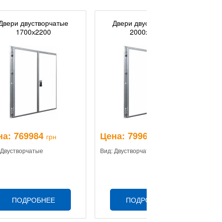
Двери двустворчатые
Двери двустворчатые
1700х2200
2000х2200
на:
769984
Цена:
799664
Ц
грн
грн
 Двустворчатые
Вид: Двустворчатые
Ви
ПОДРОБНЕЕ
ПОДРОБНЕЕ