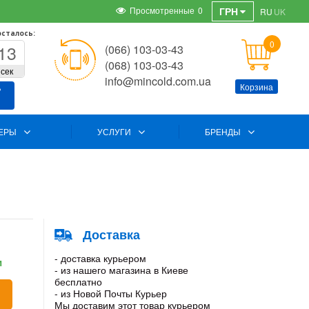
Просмотренные
0
ГРН
RU
UK
осталось:
0
12
(066) 103-03-43
(068) 103-03-43
сек
info@mincold.com.ua
Корзина
ь
ЕРЫ
УСЛУГИ
БРЕНДЫ
Доставка
- доставка курьером
и
- из нашего магазина в Киеве
бесплатно
- из Новой Почты Курьер
Мы доставим этот товар курьером