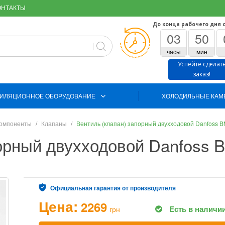
ОНТАКТЫ
До конца рабочего дня 
03
50
часы
мин
Успейте сделат
заказ!
ИЛЯЦИОННОЕ ОБОРУДОВАНИЕ
ХОЛОДИЛЬНЫЕ КАМ
компоненты
Клапаны
Вентиль (клапан) запорный двухходовой Danfoss 
порный двухходовой Danfoss 
Официальная гарантия от производителя
Цена:
2269
Есть в наличи
грн