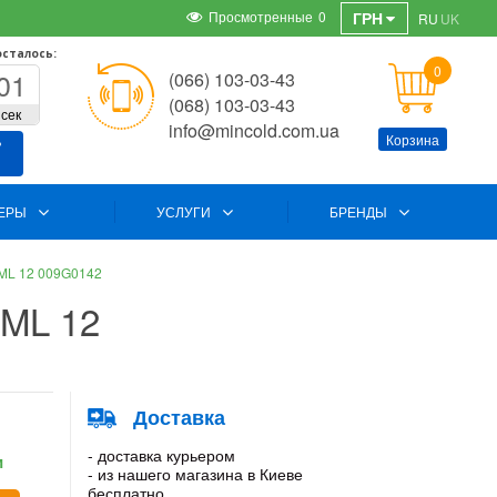
Просмотренные
0
ГРН
RU
UK
осталось:
0
01
(066) 103-03-43
(068) 103-03-43
сек
info@mincold.com.ua
Корзина
ь
ЕРЫ
УСЛУГИ
БРЕНДЫ
BML 12 009G0142
BML 12
Доставка
- доставка курьером
и
- из нашего магазина в Киеве
бесплатно