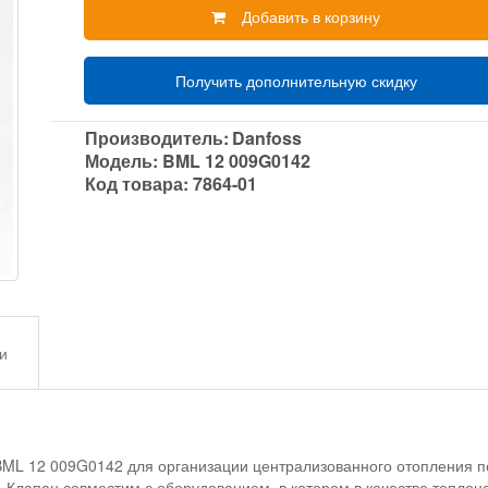
Добавить в корзину
Получить дополнительную скидку
Производитель:
Danfoss
Модель:
BML 12 009G0142
Код товара:
7864-01
и
BML 12 009G0142 для организации централизованного отопления по
лапан совместим с оборудованием, в котором в качестве теплонос