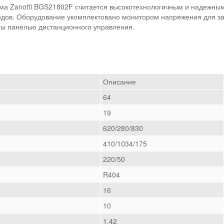
а Zanotti BGS21802F считается высокотехнологичным и надежным 
дов. Оборудование укомплектовано монитором напряжения для защ
ы панелью дистанционного управления.
Описание
64
19
620/280/830
410/1034/175
220/50
R404
16
10
1,42