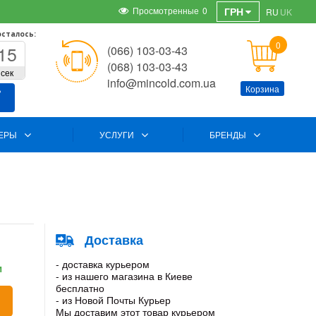
Просмотренные
0
ГРН
RU
UK
осталось:
0
14
(066) 103-03-43
(068) 103-03-43
сек
info@mincold.com.ua
Корзина
ь
ЕРЫ
УСЛУГИ
БРЕНДЫ
Доставка
- доставка курьером
и
- из нашего магазина в Киеве
бесплатно
- из Новой Почты Курьер
Мы доставим этот товар курьером