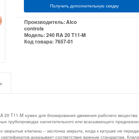
Получить дополнительную скидку
Производитель:
Alco
controls
Модель:
240 RA 20 T11-M
Код товара:
7657-01
и
 RA 20 T11-M нужен для блокирования движения рабочего вещества
тных трубопроводах нагнетательного или всасывающего предназна
закрытые клапаны – заслонка закрыта, когда к катушке не передае
 сертификатов доказывает соответствие важным стандартам. Клапа