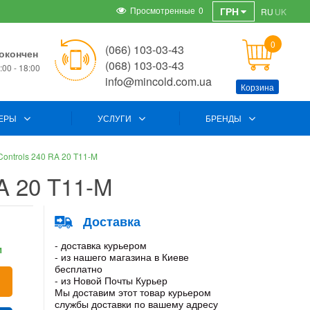
Просмотренные
0
ГРН
RU
UK
0
(066) 103-03-43
окончен
(068) 103-03-43
00 - 18:00
info@mincold.com.ua
Корзина
ЕРЫ
УСЛУГИ
БРЕНДЫ
Controls 240 RA 20 T11-M
A 20 T11-M
Доставка
- доставка курьером
и
- из нашего магазина в Киеве
бесплатно
- из Новой Почты Курьер
Мы доставим этот товар курьером
службы доставки по вашему адресу