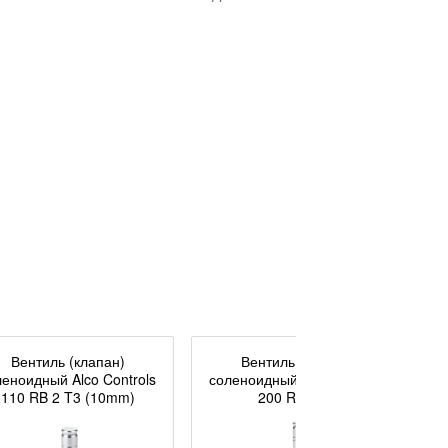
Вентиль (клапан)
Вентиль (клапан)
леноидный Alco Controls
соленоидный Alco Controls
с
110 RB 2 T3 (10mm)
200 RB 3 T3