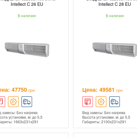
ДОБАВИТЬ В КОРЗИНУ
ДОБАВИТЬ В КОРЗ
Intellect C 26 EU
Intellect C 28 EU
В наличии
В наличии
ПОДРОБНЕЕ
ПОДРОБНЕЕ
ена:
47750
Цена:
49581
грн
грн
 завесы: Без нагрева
Вид завесы: Без нагрева
ота установки, м: до 5,5
Высота установки, м: до 5,5
бариты: 1663х231х291
Габариты: 2100х231х291