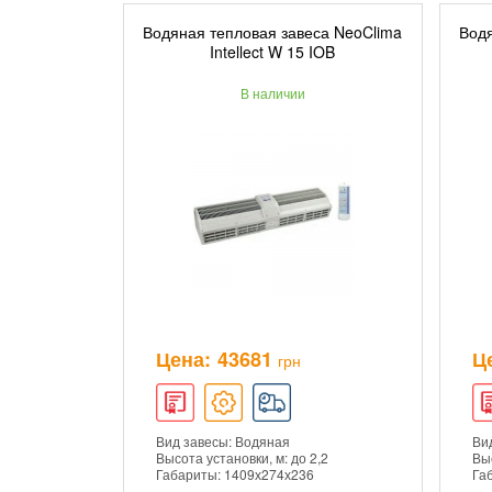
Водяная тепловая завеса NeoClima
Водя
ДОБАВИТЬ В КОРЗИНУ
Intellect W 15 IOB
В наличии
ПОДРОБНЕЕ
Цена:
43681
Ц
грн
Вид завесы: Водяная
Ви
Высота установки, м: до 2,2
Выс
Габариты: 1409х274х236
Га