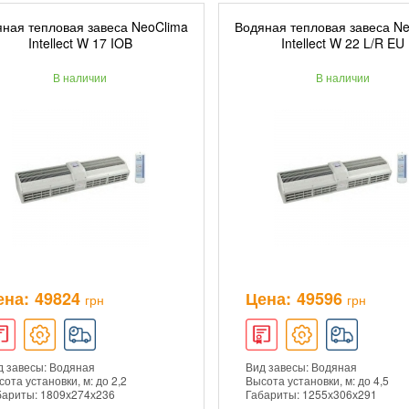
ная тепловая завеса NeoClima
Водяная тепловая завеса N
ДОБАВИТЬ В КОРЗИНУ
ДОБАВИТЬ В КОРЗ
Intellect W 17 IOB
Intellect W 22 L/R EU
В наличии
В наличии
ПОДРОБНЕЕ
ПОДРОБНЕЕ
ена:
49824
Цена:
49596
грн
грн
д завесы: Водяная
Вид завесы: Водяная
ота установки, м: до 2,2
Высота установки, м: до 4,5
бариты: 1809х274х236
Габариты: 1255х306х291