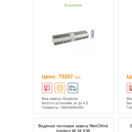
В наличии
ПОДРОБНЕЕ
Цена:
73257
Ц
грн
Вид завесы: Водяная
Ви
Высота установки, м: до 4,5
Выс
Габариты: 1660х306х291
Га
Водяная тепловая завеса NeoClima
ДОБАВИТЬ В КОРЗИНУ
Intellect W 38 IOB