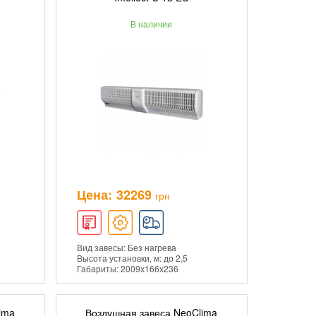
В наличии
ПОДРОБНЕЕ
Цена:
32269
грн
Вид завесы: Без нагрева
Высота установки, м: до 2,5
Габариты: 2009х166х236
ima
Воздушная завеса NeoClima