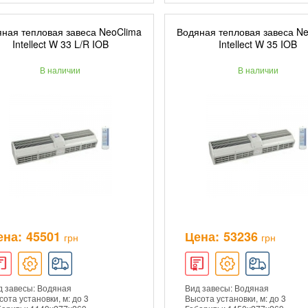
ная тепловая завеса NeoClima
Водяная тепловая завеса N
ДОБАВИТЬ В КОРЗИНУ
ДОБАВИТЬ В КОРЗ
Intellect W 33 L/R IOB
Intellect W 35 IOB
В наличии
В наличии
ПОДРОБНЕЕ
ПОДРОБНЕЕ
ена:
45501
Цена:
53236
грн
грн
д завесы: Водяная
Вид завесы: Водяная
ота установки, м: до 3
Высота установки, м: до 3