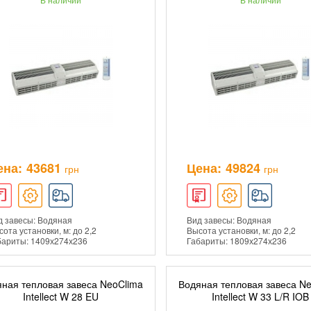
ена:
43681
Цена:
49824
грн
грн
д завесы: Водяная
Вид завесы: Водяная
ота установки, м: до 2,2
Высота установки, м: до 2,2
бариты: 1409х274х236
Габариты: 1809х274х236
ная тепловая завеса NeoClima
Водяная тепловая завеса N
ДОБАВИТЬ В КОРЗИНУ
ДОБАВИТЬ В КОРЗ
Intellect W 28 EU
Intellect W 33 L/R IOB