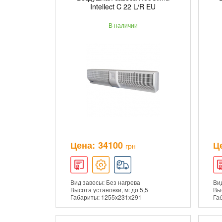
ДОБАВИТЬ В КОРЗИНУ
Intellect C 22 L/R EU
В наличии
ПОДРОБНЕЕ
Цена:
34100
Ц
грн
Вид завесы: Без нагрева
Вид
Высота установки, м: до 5,5
Выс
Габариты: 1255х231х291
Га