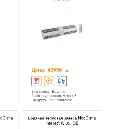
Цена:
49596
грн
Вид завесы: Водяная
Высота установки, м: до 4,5
Габариты: 1255х306х291
eoClima
Водяная тепловая завеса NeoClima
ИНУ
ДОБАВИТЬ В КОРЗИНУ
Intellect W 35 IOB