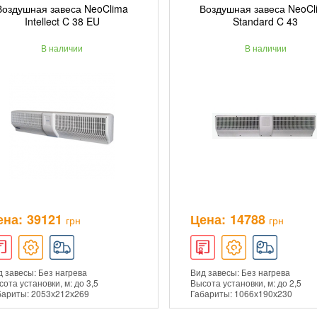
Воздушная завеса NeoClima
Воздушная завеса NeoCl
ДОБАВИТЬ В КОРЗИНУ
ДОБАВИТЬ В КОРЗ
Intellect C 38 EU
Standard C 43
В наличии
В наличии
ПОДРОБНЕЕ
ПОДРОБНЕЕ
ена:
39121
Цена:
14788
грн
грн
 завесы: Без нагрева
Вид завесы: Без нагрева
ота установки, м: до 3,5
Высота установки, м: до 2,5
бариты: 2053х212х269
Габариты: 1066х190х230