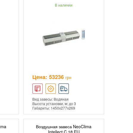
В наличии
ПОДРОБНЕЕ
Цена:
53236
грн
Вид завесы: Водяная
Высота установки, м: до 3
Габариты: 1450х277х269
ima
Воздушная завеса NeoClima
ИНУ
ДОБАВИТЬ В КОРЗИНУ
Intellect C 18 EU