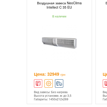
Воздушная завеса NeoClima
ДОБАВИТЬ В КОРЗИНУ
Intellect C 35 EU
В наличии
ПОДРОБНЕЕ
Цена:
32949
Ц
грн
Вид завесы: Без нагрева
Вид
Высота установки, м: до 3,5
Выс
Габариты: 1450х212х269
Га