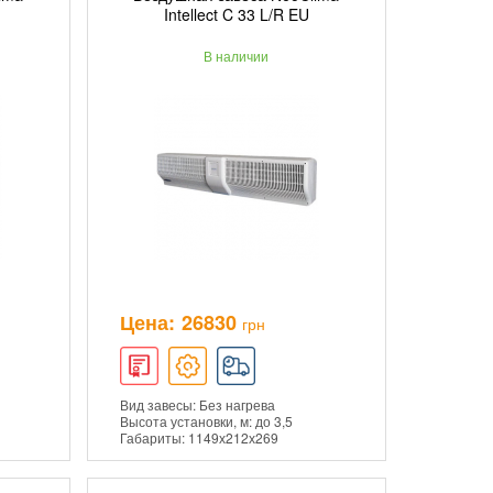
ИНУ
ДОБАВИТЬ В КОРЗИНУ
Intellect C 33 L/R EU
В наличии
ПОДРОБНЕЕ
Цена:
26830
грн
Вид завесы: Без нагрева
Высота установки, м: до 3,5
Габариты: 1149х212х269