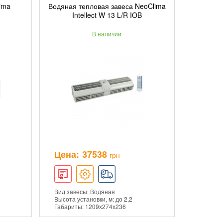
ima
Водяная тепловая завеса NeoClima
ИНУ
ДОБАВИТЬ В КОРЗИНУ
Intellect W 13 L/R IOB
В наличии
ПОДРОБНЕЕ
Цена:
37538
грн
Вид завесы: Водяная
Высота установки, м: до 2,2
Габариты: 1209х274х236