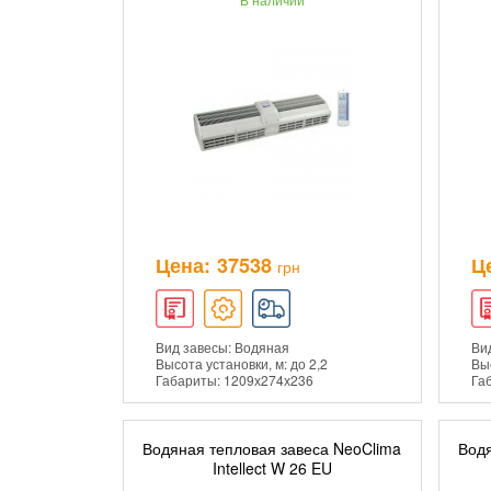
Цена:
37538
Ц
грн
Вид завесы: Водяная
Ви
Высота установки, м: до 2,2
Выс
Габариты: 1209х274х236
Га
Водяная тепловая завеса NeoClima
Водя
ДОБАВИТЬ В КОРЗИНУ
Intellect W 26 EU