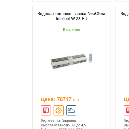
Водяная тепловая завеса NeoClima
Водя
ДОБАВИТЬ В КОРЗИНУ
Intellect W 28 EU
В наличии
ПОДРОБНЕЕ
Цена:
78717
Ц
грн
Вид завесы: Водяная
Ви
Высота установки, м: до 4,5
Выс