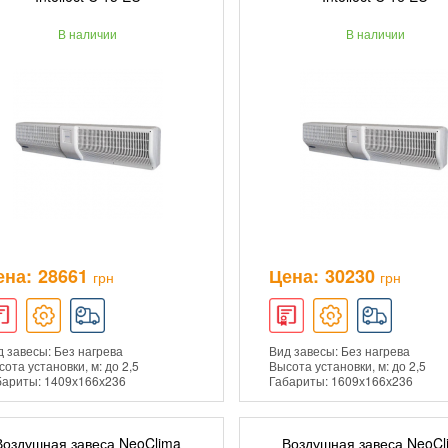
В наличии
В наличии
ПОДРОБНЕЕ
ПОДРОБНЕЕ
ена:
28661
Цена:
30230
грн
грн
 завесы: Без нагрева
Вид завесы: Без нагрева
ота установки, м: до 2,5
Высота установки, м: до 2,5
бариты: 1409х166х236
Габариты: 1609х166х236
Воздушная завеса NeoClima
Воздушная завеса NeoCl