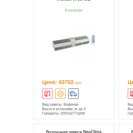
В наличии
ПОДРОБНЕЕ
Цена:
63702
Ц
грн
Вид завесы: Водяная
Вид
Высота установки, м: до 3
Выс
Габариты: 2053х277х269
Га
Воздушная завеса NeoClima