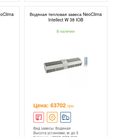
eoClima
Водяная тепловая завеса NeoClima
ИНУ
ДОБАВИТЬ В КОРЗИНУ
Intellect W 38 IOB
В наличии
ПОДРОБНЕЕ
Цена:
63702
грн
Вид завесы: Водяная
Высота установки, м: до 3