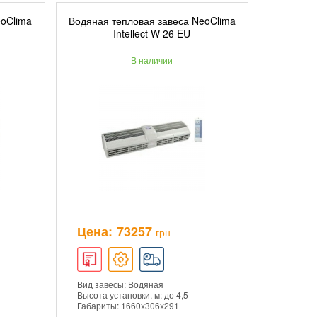
eoClima
Водяная тепловая завеса NeoClima
ИНУ
ДОБАВИТЬ В КОРЗИНУ
Intellect W 26 EU
В наличии
ПОДРОБНЕЕ
Цена:
73257
грн
Вид завесы: Водяная
Высота установки, м: до 4,5
Габариты: 1660х306х291