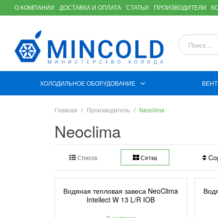
О КОМПАНИИ
ДОСТАВКА И ОПЛАТА
СТАТЬИ
ПРОИЗВОДИТЕЛИ
К
ХОЛОДИЛЬНОЕ ОБОРУДОВАНИЕ
ВЕНТ
Главная
Производитель
Neoclima
Neoclima
Сор
Список
Сетка
Водяная тепловая завеса NeoClima
Водя
Intellect W 13 L/R IOB
В наличии