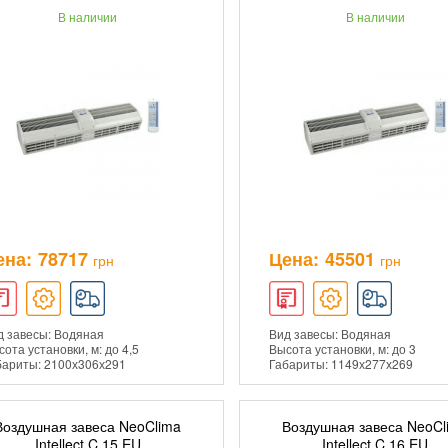
В наличии
В наличии
ПОДРОБНЕЕ
ПОДРОБНЕЕ
ена:
78717
Цена:
45501
грн
грн
д завесы: Водяная
Вид завесы: Водяная
ота установки, м: до 4,5
Высота установки, м: до 3
бариты: 2100х306х291
Габариты: 1149х277х269
Воздушная завеса NeoClima
Воздушная завеса NeoCl
ДОБАВИТЬ В КОРЗИНУ
ДОБАВИТЬ В КОРЗ
Intellect C 15 EU
Intellect C 16 EU