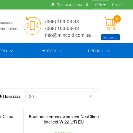
Просмотренные
0
ГРН
RU
UK
0
(066) 103-03-43
окончен
(068) 103-03-43
00 - 18:00
info@mincold.com.ua
Корзина
ЕРЫ
УСЛУГИ
БРЕНДЫ
Показать:
eoClima
Водяная тепловая завеса NeoClima
Intellect W 22 L/R EU
В наличии