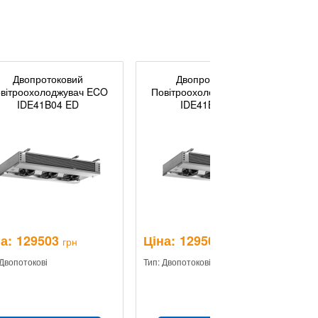
Двопротоковий
Двопротоковий
вітроохолоджувач ECO
Повітроохолоджувач ECO
IDE41B04 ED
IDE41B07 ED
а:
129503
Ціна:
129503
Ц
грн
грн
 Двопотокові
Тип: Двопотокові
Ти