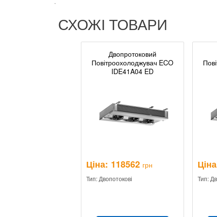
.
СХОЖІ ТОВАРИ
Двопротоковий
Повітроохолоджувач ECO
Пов
IDE41A04 ED
Ціна:
118562
Ціна
грн
Тип: Двопотокові
Тип: Д