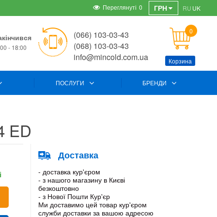
Переглянуті
0
ГРН
RU
UK
0
(066) 103-03-43
акінчився
(068) 103-03-43
00 - 18:00
info@mincold.com.ua
Корзина
ПОСЛУГИ
БРЕНДИ
4 ED
Доставка
- доставка кур'єром
і
- з нашого магазину в Києві
безкоштовно
- з Нової Пошти Кур'єр
Ми доставимо цей товар кур'єром
служби доставки за вашою адресою