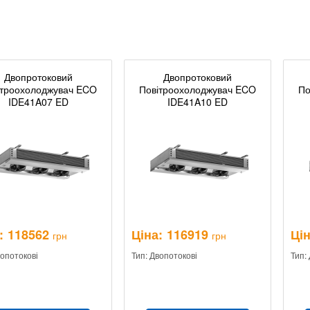
Двопротоковий
Двопротоковий
ітроохолоджувач ECO
Повітроохолоджувач ECO
По
IDE41A07 ED
IDE41A10 ED
:
118562
Ціна:
116919
Цін
грн
грн
вопотокові
Тип: Двопотокові
Тип: