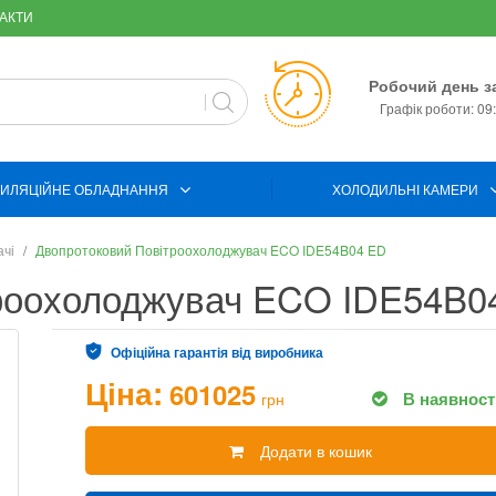
АКТИ
Робочий день з
Графік роботи: 09:
ИЛЯЦІЙНЕ ОБЛАДНАННЯ
ХОЛОДИЛЬНІ КАМЕРИ
ачі
Двопротоковий Повітроохолоджувач ECO IDE54B04 ED
троохолоджувач ECO IDE54B0
Офіційна гарантія від виробника
Ціна:
601025
В наявност
грн
Додати в кошик