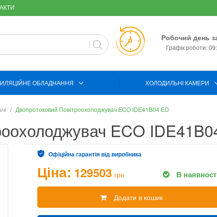
АКТИ
Робочий день з
Графік роботи: 09:
ИЛЯЦІЙНЕ ОБЛАДНАННЯ
ХОЛОДИЛЬНІ КАМЕРИ
ачі
Двопротоковий Повітроохолоджувач ECO IDE41B04 ED
троохолоджувач ECO IDE41B0
Офіційна гарантія від виробника
Ціна:
129503
В наявност
грн
Додати в кошик