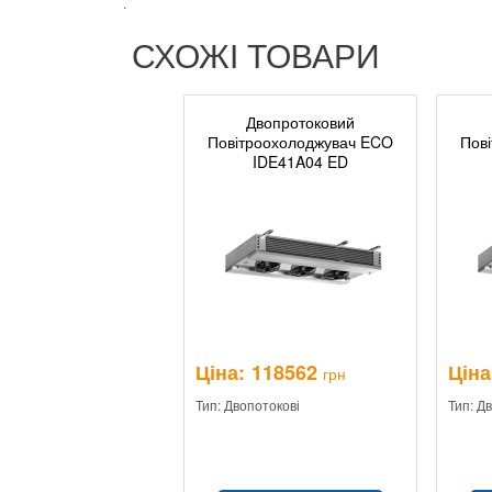
.
СХОЖІ ТОВАРИ
Двопротоковий
Повітроохолоджувач ECO
Пов
IDE41A04 ED
Ціна:
118562
Ціна
грн
Тип: Двопотокові
Тип: Д