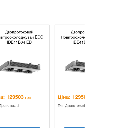
Двопротоковий
Двопротоковий
вітроохолоджувач ECO
Повітроохолоджувач ECO
IDE41B04 ED
IDE41B07 ED
а:
129503
Ціна:
129503
Ц
грн
грн
 Двопотокові
Тип: Двопотокові
Ти