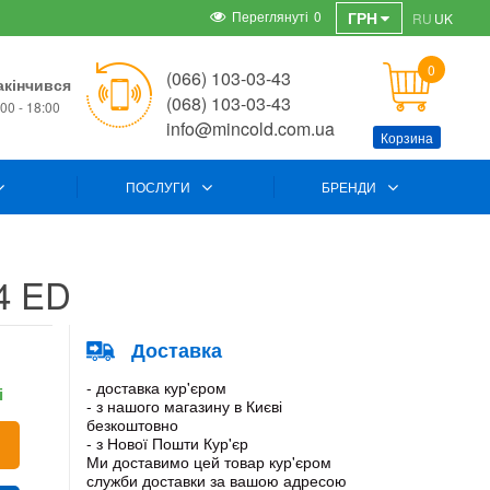
Переглянуті
0
ГРН
RU
UK
0
(066) 103-03-43
акінчився
(068) 103-03-43
00 - 18:00
info@mincold.com.ua
Корзина
ПОСЛУГИ
БРЕНДИ
4 ED
Доставка
- доставка кур'єром
і
- з нашого магазину в Києві
безкоштовно
- з Нової Пошти Кур'єр
Ми доставимо цей товар кур'єром
служби доставки за вашою адресою