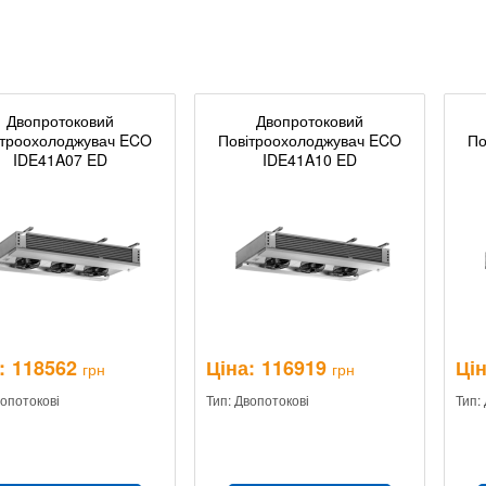
Двопротоковий
Двопротоковий
ітроохолоджувач ECO
Повітроохолоджувач ECO
По
IDE41A07 ED
IDE41A10 ED
:
118562
Ціна:
116919
Цін
грн
грн
вопотокові
Тип: Двопотокові
Тип: