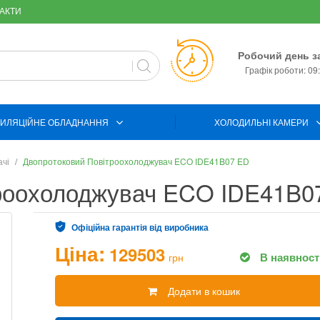
АКТИ
Робочий день з
Графік роботи: 09:
ИЛЯЦІЙНЕ ОБЛАДНАННЯ
ХОЛОДИЛЬНІ КАМЕРИ
ачі
Двопротоковий Повітроохолоджувач ECO IDE41B07 ED
троохолоджувач ECO IDE41B0
Офіційна гарантія від виробника
Ціна:
129503
В наявност
грн
Додати в кошик