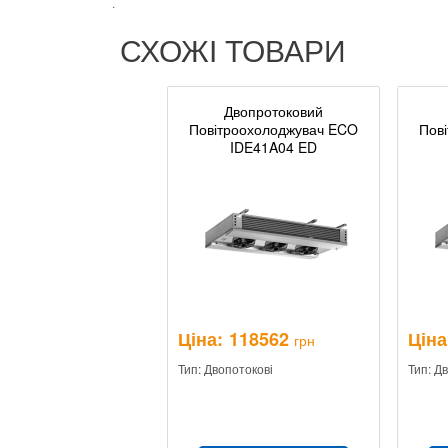
.
СХОЖІ ТОВАРИ
Двопротоковий
Повітроохолоджувач ECO
Пов
IDE41A04 ED
Ціна:
118562
Ціна
грн
Тип: Двопотокові
Тип: Д