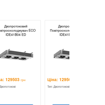
Двопротоковий
Двопротоковий
вітроохолоджувач ECO
Повітроохолоджувач ECO
IDE41B04 ED
IDE41B07 ED
а:
129503
Ціна:
129503
Ц
грн
грн
 Двопотокові
Тип: Двопотокові
Ти