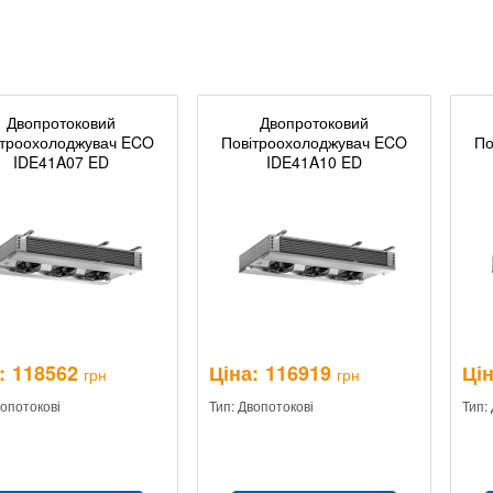
Двопротоковий
Двопротоковий
ітроохолоджувач ECO
Повітроохолоджувач ECO
По
IDE41A07 ED
IDE41A10 ED
:
118562
Ціна:
116919
Цін
грн
грн
вопотокові
Тип: Двопотокові
Тип: