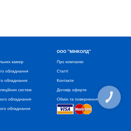
ООО "МІНКОЛД"
льних камер
Про компанію
го обладнання
Статті
го обладнання
Контакти
ляційних систем
Договір оферти
КНОПКА
ного обладнання
Обмін та повернення
СВЯЗИ
ного обладнання