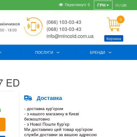
Переглянуті
0
ГРН
RU
UK
0
(066) 103-03-43
акінчився
(068) 103-03-43
00 - 18:00
info@mincold.com.ua
Корзина
ПОСЛУГИ
БРЕНДИ
7 ED
Доставка
- доставка кур'єром
і
- з нашого магазину в Києві
безкоштовно
- з Нової Пошти Кур'єр
Ми доставимо цей товар кур'єром
служби доставки за вашою адресою