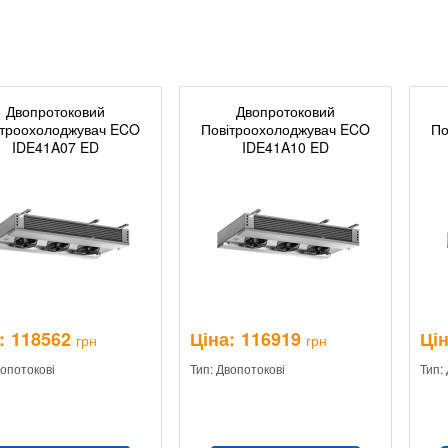
Двопротоковий
Двопротоковий
ітроохолоджувач ECO
Повітроохолоджувач ECO
По
IDE41A07 ED
IDE41A10 ED
:
118562
Ціна:
116919
Цін
грн
грн
вопотокові
Тип: Двопотокові
Тип: