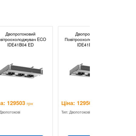
Двопротоковий
Двопротоковий
вітроохолоджувач ECO
Повітроохолоджувач ECO
IDE41B04 ED
IDE41B07 ED
а:
129503
Ціна:
129503
Ц
грн
грн
 Двопотокові
Тип: Двопотокові
Ти