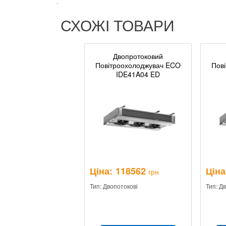
.
СХОЖІ ТОВАРИ
Двопротоковий
Повітроохолоджувач ECO
Пов
IDE41A04 ED
Ціна:
118562
Ціна
грн
Тип: Двопотокові
Тип: Д