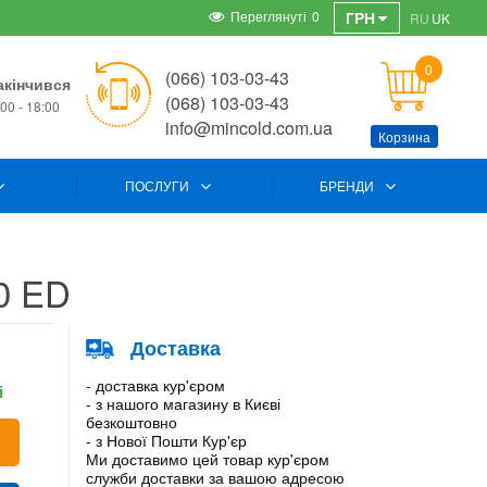
Переглянуті
0
ГРН
RU
UK
0
(066) 103-03-43
акінчився
(068) 103-03-43
00 - 18:00
info@mincold.com.ua
Корзина
ПОСЛУГИ
БРЕНДИ
0 ED
Доставка
- доставка кур'єром
і
- з нашого магазину в Києві
безкоштовно
- з Нової Пошти Кур'єр
Ми доставимо цей товар кур'єром
служби доставки за вашою адресою