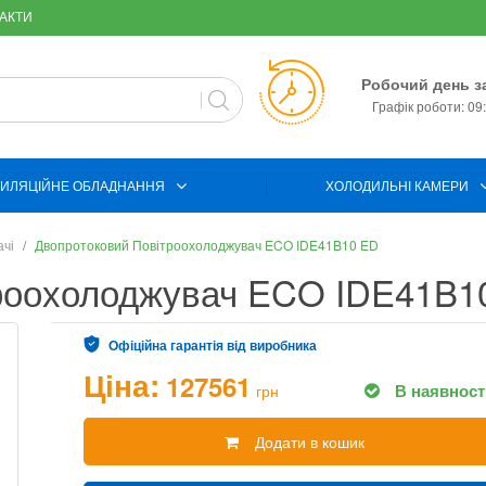
АКТИ
Робочий день з
Графік роботи: 09:
ИЛЯЦІЙНЕ ОБЛАДНАННЯ
ХОЛОДИЛЬНІ КАМЕРИ
ачі
Двопротоковий Повітроохолоджувач ECO IDE41B10 ED
троохолоджувач ECO IDE41B1
Офіційна гарантія від виробника
Ціна:
127561
В наявност
грн
Додати в кошик