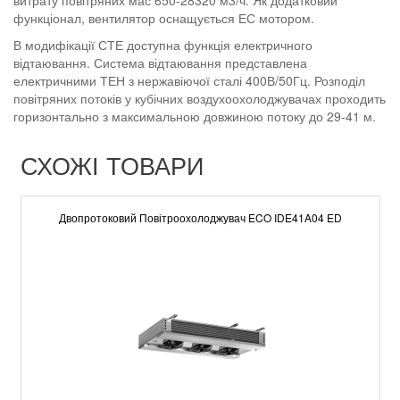
витрату повітряних мас 650-28320 м3/ч. Як додатковий
функціонал, вентилятор оснащується ЕС мотором.
В модифікації СТЕ доступна функція електричного
відтаювання. Система відтаювання представлена
електричними ТЕН з нержавіючої сталі 400В/50Гц. Розподіл
повітряних потоків у кубічних воздухоохолоджувачах проходить
горизонтально з максимальною довжиною потоку до 29-41 м.
СХОЖІ ТОВАРИ
Двопротоковий Повітроохолоджувач ECO IDE41A04 ED