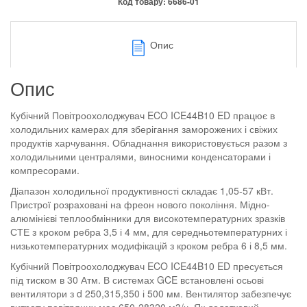
Код товару:
6686-01
Опис
Опис
Кубічний Повітроохолоджувач ECO ICE44B10 ED працює в
холодильних камерах для зберігання заморожених і свіжих
продуктів харчування. Обладнання використовується разом з
холодильними централями, виносними конденсаторами і
компресорами.
Діапазон холодильної продуктивності складає 1,05-57 кВт.
Пристрої розраховані на фреон нового покоління. Мідно-
алюмінієві теплообмінники для високотемпературних зразків
СТЕ з кроком ребра 3,5 і 4 мм, для середньотемпературних і
низькотемпературних модифікацій з кроком ребра 6 і 8,5 мм.
Кубічний Повітроохолоджувач ECO ICE44B10 ED пресується
під тиском в 30 Атм. В системах GCE встановлені осьові
вентилятори з d 250,315,350 і 500 мм. Вентилятор забезпечує