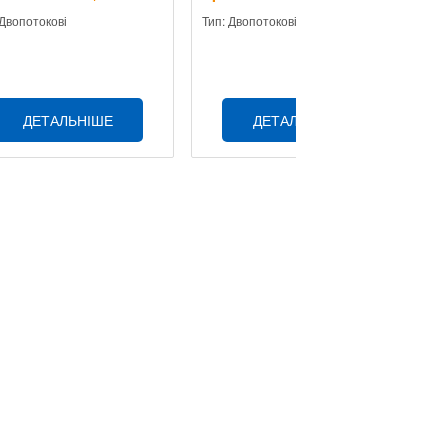
 Двопотокові
Тип: Двопотокові
Ти
ДЕТАЛЬНІШЕ
ДЕТАЛЬНІШЕ