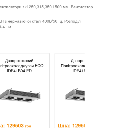
ентилятори з d 250,315,350 і 500 мм. Вентилятор
 з нержавіючої сталі 400В/50Гц. Розподіл
9-41 м.
Двопротоковий
Двопротоковий
вітроохолоджувач ECO
Повітроохолоджувач ECO
IDE41B04 ED
IDE41B07 ED
а:
129503
Ціна:
129503
Ц
грн
грн