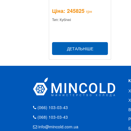
Ціна:
245825
грн
Тип: Кубічні
ДЕТАЛЬНІШЕ
Х
Х
(066) 103-03-43
В
(068) 103-03-43
Р
info@mincold.com.ua
Б