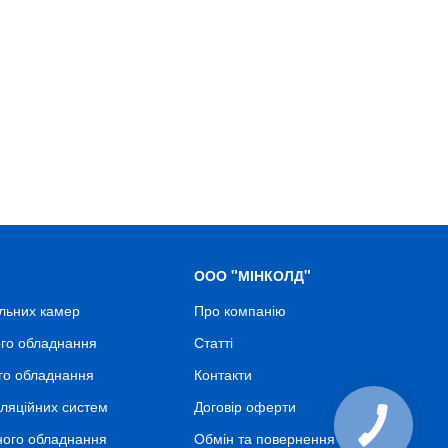
ООО "МІНКОЛД"
льних камер
Про компанію
го обладнання
Статті
го обладнання
Контакти
ляційних систем
Договір оферти
ного обладнання
Обмін та повернення