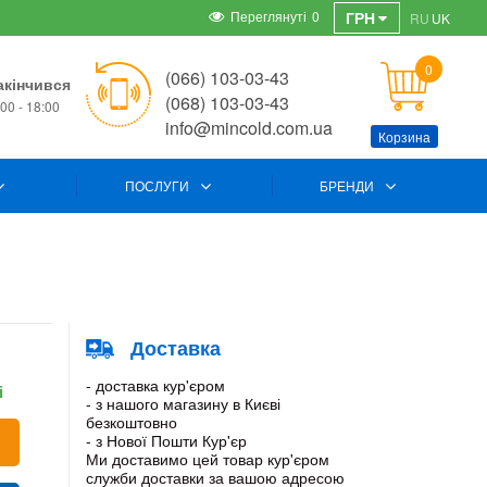
Переглянуті
0
ГРН
RU
UK
0
(066) 103-03-43
акінчився
(068) 103-03-43
00 - 18:00
info@mincold.com.ua
Корзина
ПОСЛУГИ
БРЕНДИ
Доставка
- доставка кур'єром
і
- з нашого магазину в Києві
безкоштовно
- з Нової Пошти Кур'єр
Ми доставимо цей товар кур'єром
служби доставки за вашою адресою