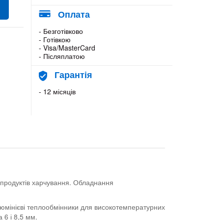
Оплата
- Безготівково
- Готівкою
- Visa/MasterCard
- Післяплатою
Гарантія
- 12 місяців
 продуктів харчування. Обладнання
люмінієві теплообмінники для високотемпературних
 6 і 8,5 мм.