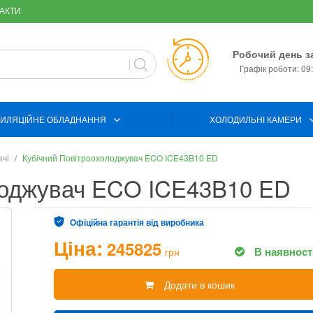
АКТИ
Робочий день з
Графік роботи: 09:
ИЛЯЦІЙНЕ ОБЛАДНАННЯ
ХОЛОДИЛЬНІ КАМЕРИ
ачі
Кубічний Повітроохолоджувач ECO ICE43B10 ED
лоджувач ECO ICE43B10 ED
Офіційна гарантія від виробника
Ціна:
245825
В наявност
грн
Додати в кошик