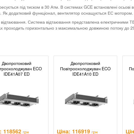
сується під тиском в 30 Атм. В системах GCE встановлені осьові в
ч. Як додатковий функціонал, вентилятор оснащується ЕС мотором.
 відтаювання. Система відтаювання представлена електричними ТЕН
чах проходить горизонтально з максимальною довжиною потоку до 2
Двопротоковий
Двопротоковий
ітроохолоджувач ECO
Повітроохолоджувач ECO
По
IDE41A07 ED
IDE41A10 ED
:
118562
Ціна:
116919
Цін
грн
грн