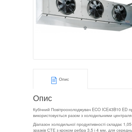
Опис
Опис
Кубічний Повітроохолоджувач ECO ICE43B10 ED пр
використовується разом з холодильними централ
Діапазон холодильної продуктивності складає 1,05
зразків СТЕ з кроком ребра 3,5 і 4 мм, для серед