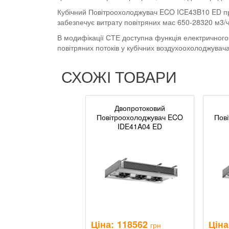
Кубічний Повітроохолоджувач ECO ICE43B10 ED пре
забезпечує витрату повітряних мас 650-28320 м3/
В модифікації СТЕ доступна функція електричного
повітряних потоків у кубічних воздухоохолоджува
СХОЖІ ТОВАРИ
Двопротоковий
Повітроохолоджувач ECO
Пов
IDE41A04 ED
Ціна:
118562
Ціна
грн