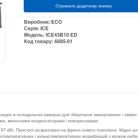
Отримати додаткову знижку
Виробник:
ECO
Серія:
ICE
Модель:
ICE43B10 ED
Код товару:
6685-01
ацює в холодильних камерах для зберігання заморожених і свіжих
ями, виносними конденсаторами і компресорами.
-57 кВт. Пристрої розраховані на фреон нового покоління. Мідно-а
ньотемпературних і низькотемпературних модифікацій з кроком ребра