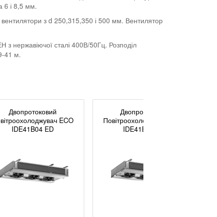
 6 і 8,5 мм.
вентилятори з d 250,315,350 і 500 мм. Вентилятор
 з нержавіючої сталі 400В/50Гц. Розподіл
9-41 м.
Двопротоковий
Двопротоковий
вітроохолоджувач ECO
Повітроохолоджувач ECO
IDE41B04 ED
IDE41B07 ED