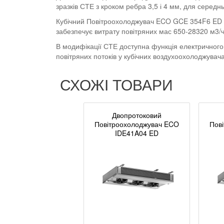
зразків СТЕ з кроком ребра 3,5 і 4 мм, для серед
Кубічний Повітроохолоджувач ECO GCE 354F6 ED пр
забезпечує витрату повітряних мас 650-28320 м3/
В модифікації СТЕ доступна функція електричного
повітряних потоків у кубічних воздухоохолоджува
СХОЖІ ТОВАРИ
Двопротоковий
Повітроохолоджувач ECO
Пов
IDE41A04 ED