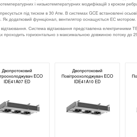
ньотемпературних і низькотемпературних модифікацій з кроком ребра
есується під тиском в 30 Атм. В системах GCE встановлені осьові 
ч. Як додатковий функціонал, вентилятор оснащується ЕС мотором.
 відтаювання. Система відтаювання представлена електричними ТЕН
чах проходить горизонтально з максимальною довжиною потоку до 2
Двопротоковий
Двопротоковий
ітроохолоджувач ECO
Повітроохолоджувач ECO
По
IDE41A07 ED
IDE41A10 ED