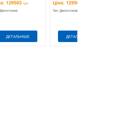
а:
129503
Ціна:
129503
Ц
грн
грн
 Двопотокові
Тип: Двопотокові
Ти
ДЕТАЛЬНІШЕ
ДЕТАЛЬНІШЕ