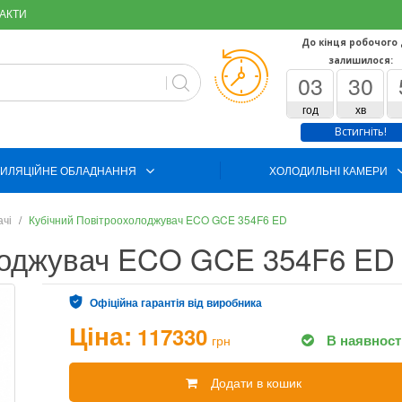
АКТИ
До кінця робочого
залишилося:
03
30
год
хв
Встигніть!
ИЛЯЦІЙНЕ ОБЛАДНАННЯ
ХОЛОДИЛЬНІ КАМЕРИ
ачі
Кубічний Повітроохолоджувач ECO GCE 354F6 ED
лоджувач ECO GCE 354F6 ED
Офіційна гарантія від виробника
Ціна:
117330
В наявност
грн
Додати в кошик