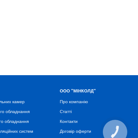
ООО "МІНКОЛД"
льних камер
Про компанію
го обладнання
Статті
го обладнання
Контакти
ляційних систем
Договір оферти
КНОПКА
СВЯЗИ