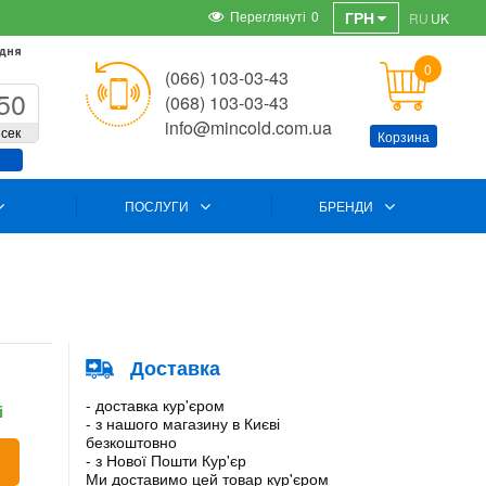
Переглянуті
0
ГРН
RU
UK
 дня
0
(066) 103-03-43
50
(068) 103-03-43
info@mincold.com.ua
сек
Корзина
ПОСЛУГИ
БРЕНДИ
Доставка
- доставка кур'єром
і
- з нашого магазину в Києві
безкоштовно
- з Нової Пошти Кур'єр
Ми доставимо цей товар кур'єром