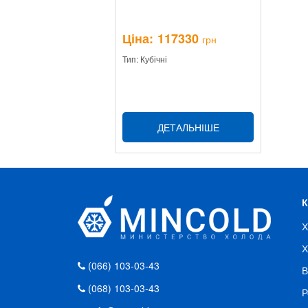
Ціна:
117330
грн
Тип: Кубічні
ДЕТАЛЬНІШЕ
Х
Х
(066) 103-03-43
В
(068) 103-03-43
Р