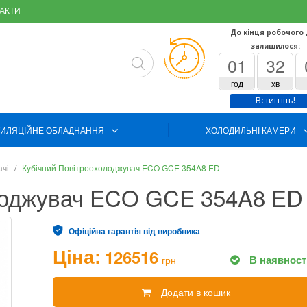
АКТИ
До кінця робочого
залишилося:
01
32
год
хв
Встигніть!
ИЛЯЦІЙНЕ ОБЛАДНАННЯ
ХОЛОДИЛЬНІ КАМЕРИ
ачі
Кубічний Повітроохолоджувач ECO GCE 354A8 ED
лоджувач ECO GCE 354A8 ED
Офіційна гарантія від виробника
Ціна:
126516
В наявност
грн
Додати в кошик