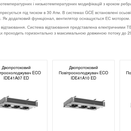
ньотемпературних і низькотемпературних модифікацій з кроком ребра
есується під тиском в 30 Атм. В системах GCE встановлені осьові 
ч. Як додатковий функціонал, вентилятор оснащується ЕС мотором.
 відтаювання. Система відтаювання представлена електричними ТЕН
чах проходить горизонтально з максимальною довжиною потоку до 2
Двопротоковий
Двопротоковий
ітроохолоджувач ECO
Повітроохолоджувач ECO
По
IDE41A07 ED
IDE41A10 ED