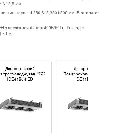
 6 і 8,5 мм.
вентилятори з d 250,315,350 і 500 мм. Вентилятор
 з нержавіючої сталі 400В/50Гц. Розподіл
9-41 м.
Двопротоковий
Двопротоковий
вітроохолоджувач ECO
Повітроохолоджувач ECO
IDE41B04 ED
IDE41B07 ED