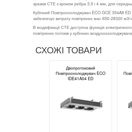
зразків СТЕ з кроком ребра 3,5 і 4 мм, для серед
Кубічний Повітроохолоджувач ECO GCE 354A8 ED пр
забезпечує витрату повітряних мас 650-28320 м3/
В модифікації СТЕ доступна функція електричного
повітряних потоків у кубічних воздухоохолоджува
СХОЖІ ТОВАРИ
Двопротоковий
Повітроохолоджувач ECO
Пов
IDE41A04 ED