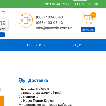
Переглянуті
0
ГРН
RU
UK
 дня
0
(066) 103-03-43
09
(068) 103-03-43
info@mincold.com.ua
сек
Корзина
ПОСЛУГИ
БРЕНДИ
Доставка
- доставка кур'єром
і
- з нашого магазину в Києві
безкоштовно
- з Нової Пошти Кур'єр
Ми доставимо цей товар кур'єром