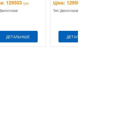
а:
129503
Ціна:
129503
Ц
грн
грн
 Двопотокові
Тип: Двопотокові
Ти
ДЕТАЛЬНІШЕ
ДЕТАЛЬНІШЕ