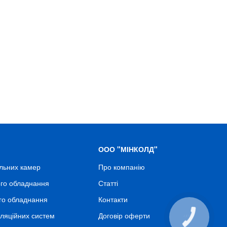
ООО "МІНКОЛД"
льних камер
Про компанію
го обладнання
Статті
го обладнання
Контакти
ляційних систем
Договір оферти
КНОПКА
СВЯЗИ