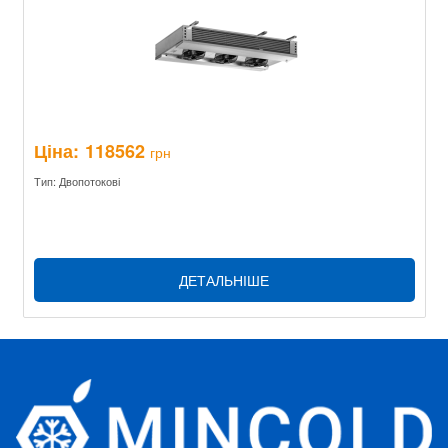
Ціна:
118562
грн
Тип: Двопотокові
ДЕТАЛЬНІШЕ