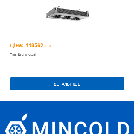
Ціна:
118562
грн
Тип: Двопотокові
ДЕТАЛЬНІШЕ