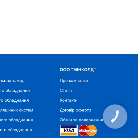
ООО "МІНКОЛД"
льних камер
Про компанію
го обладнання
Статті
го обладнання
Контакти
ляційних систем
Договір оферти
КНОПКА
ного обладнання
Обмін та повернення
СВЯЗИ
ного обладнання