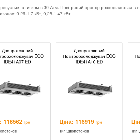
сується з тиском в 30 Атм. Повітряний простір розподіляється в 
зонах: 0,29-1,7 кВт, 0,25-1,47 кВт.
Двопротоковий
Двопротоковий
ітроохолоджувач ECO
Повітроохолоджувач ECO
По
IDE41A07 ED
IDE41A10 ED
:
118562
Ціна:
116919
Цін
грн
грн
вопотокові
Тип: Двопотокові
Тип: