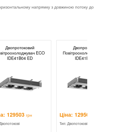
горизонтальному напрямку з довжиною потоку до
Двопротоковий
Двопротоковий
вітроохолоджувач ECO
Повітроохолоджувач ECO
IDE41B04 ED
IDE41B07 ED
а:
129503
Ціна:
129503
Ц
грн
грн
 Двопотокові
Тип: Двопотокові
Ти