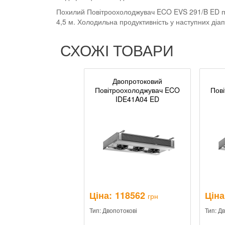
Похилий Повітроохолоджувач ECO EVS 291/B ED пре
4,5 м. Холодильна продуктивність у наступних діапа
СХОЖІ ТОВАРИ
Двопротоковий
Повітроохолоджувач ECO
Пов
IDE41A04 ED
Ціна:
118562
Ціна
грн
Тип: Двопотокові
Тип: Д