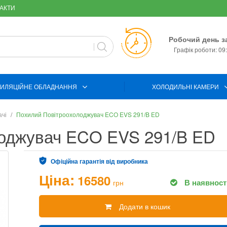
АКТИ
Робочий день з
Графік роботи: 09:
ИЛЯЦІЙНЕ ОБЛАДНАННЯ
ХОЛОДИЛЬНІ КАМЕРИ
ачі
Похилий Повітроохолоджувач ECO EVS 291/B ED
лоджувач ECO EVS 291/B ED
Офіційна гарантія від виробника
Ціна:
16580
В наявност
грн
Додати в кошик