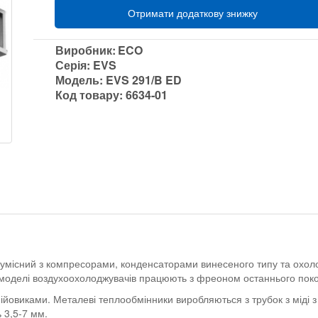
Отримати додаткову знижку
Виробник:
ECO
Серія:
EVS
Модель:
EVS 291/B ED
Код товару:
6634-01
умісний з компресорами, конденсаторами винесеного типу та охо
і моделі воздухоохолоджувачів працюють з фреоном останнього поко
овиками. Металеві теплообмінники виробляються з трубок з міді 
 3,5-7 мм.