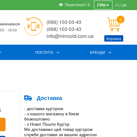
Переглянуті
0
ГРН
RU
UK
0
(066) 103-03-43
акінчився
(068) 103-03-43
00 - 18:00
info@mincold.com.ua
Корзина
ПОСЛУГИ
БРЕНДИ
Доставка
- доставка кур'єром
і
- з нашого магазину в Києві
безкоштовно
- з Нової Пошти Кур'єр
Ми доставимо цей товар кур'єром
служби доставки за вашою адресою