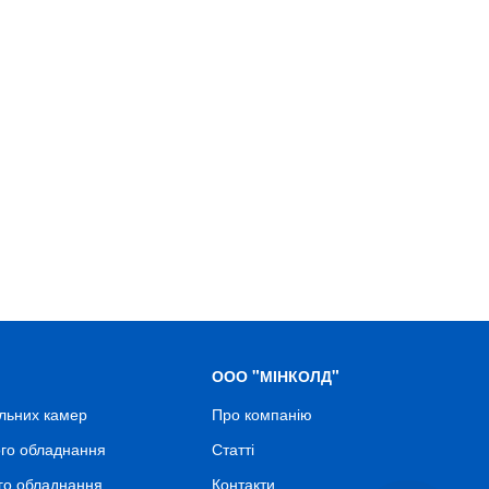
ООО "МІНКОЛД"
льних камер
Про компанію
го обладнання
Статті
го обладнання
Контакти