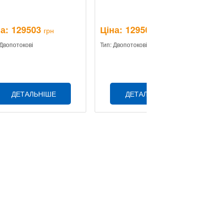
а:
129503
Ціна:
129503
Ц
грн
грн
 Двопотокові
Тип: Двопотокові
Ти
ДЕТАЛЬНІШЕ
ДЕТАЛЬНІШЕ