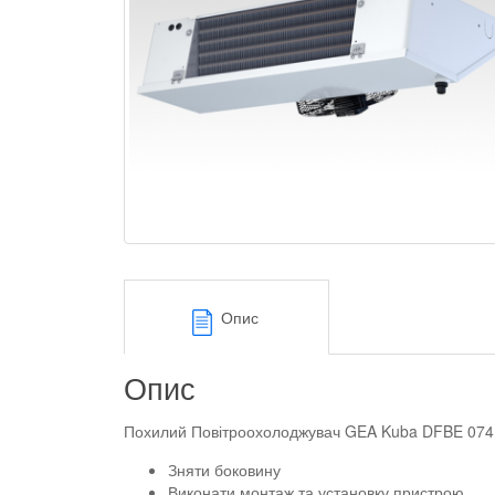
Опис
Опис
Похилий Повітроохолоджувач GEA Kuba DFBE 074D п
Зняти боковину
Виконати монтаж та установку пристрою