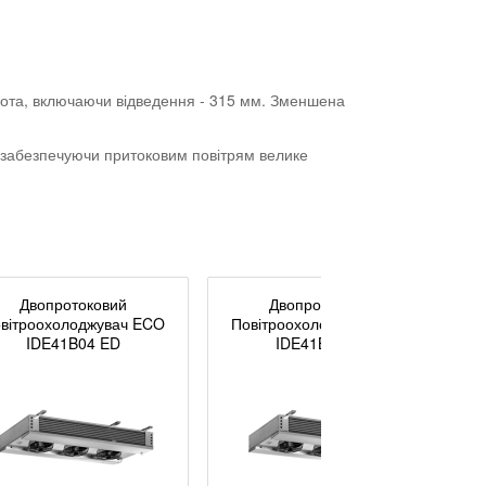
ота, включаючи відведення - 315 мм. Зменшена
, забезпечуючи притоковим повітрям велике
Двопротоковий
Двопротоковий
вітроохолоджувач ECO
Повітроохолоджувач ECO
IDE41B04 ED
IDE41B07 ED