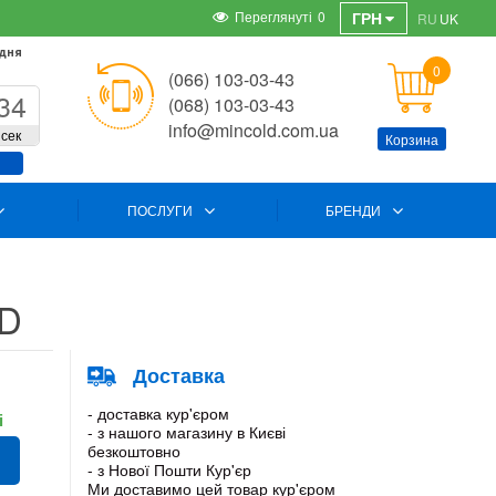
Переглянуті
0
ГРН
RU
UK
 дня
0
(066) 103-03-43
34
(068) 103-03-43
info@mincold.com.ua
сек
Корзина
ПОСЛУГИ
БРЕНДИ
4D
Доставка
- доставка кур'єром
і
- з нашого магазину в Києві
безкоштовно
- з Нової Пошти Кур'єр
Ми доставимо цей товар кур'єром