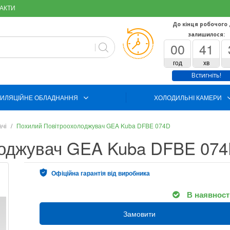
АКТИ
До кінця робочого
залишилося:
00
41
год
хв
Встигніть!
ИЛЯЦІЙНЕ ОБЛАДНАННЯ
ХОЛОДИЛЬНІ КАМЕРИ
ачі
Похилий Повітроохолоджувач GEA Kuba DFBE 074D
лоджувач GEA Kuba DFBE 07
Офіційна гарантія від виробника
В наявност
Замовити