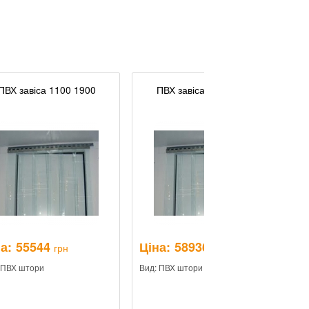
ПВХ завіса 1100 1900
ПВХ завіса 1100 2000
а:
55544
Ціна:
58936
Ц
грн
грн
 ПВХ штори
Вид: ПВХ штори
Ви