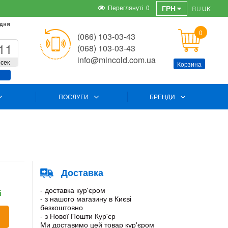
Переглянуті
0
ГРН
RU
UK
 дня
0
(066) 103-03-43
11
(068) 103-03-43
info@mincold.com.ua
сек
Корзина
ПОСЛУГИ
БРЕНДИ
Доставка
- доставка кур'єром
і
- з нашого магазину в Києві
безкоштовно
- з Нової Пошти Кур'єр
Ми доставимо цей товар кур'єром