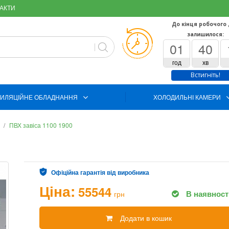
АКТИ
До кінця робочого
залишилося:
01
40
год
хв
Встигніть!
ИЛЯЦІЙНЕ ОБЛАДНАННЯ
ХОЛОДИЛЬНІ КАМЕРИ
ПВХ завіса 1100 1900
Офіційна гарантія від виробника
Ціна:
55544
В наявност
грн
Додати в кошик