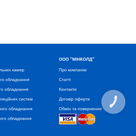
ООО "МІНКОЛД"
льних камер
Про компанію
го обладнання
Статті
го обладнання
Контакти
ляційних систем
Договір оферти
КНОПКА
СВЯЗИ
ного обладнання
Обмін та повернення
ного обладнання