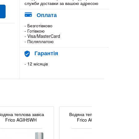
служби доставки за вашою адресою
Оплата
- Безготівково
- Готівкою
- Visa/MasterCard
- Післяплатою
Гарантія
- 12 місяців
Водяна теплова завіса
Водяна теплова завіса
Frico AGIH5WH
Frico AGIV5WH