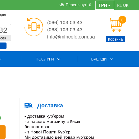
Переглянуті
0
ГРН
RU
UK
 дня
0
(066) 103-03-43
32
(068) 103-03-43
info@mincold.com.ua
сек
Корзина
ПОСЛУГИ
БРЕНДИ
Доставка
- доставка кур'єром
і
- з нашого магазину в Києві
безкоштовно
- з Нової Пошти Кур'єр
Ми доставимо цей товар кур'єром