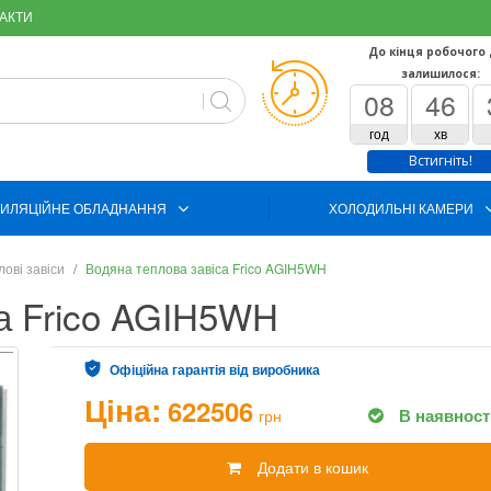
АКТИ
До кінця робочого
залишилося:
08
46
год
хв
Встигніть!
ИЛЯЦІЙНЕ ОБЛАДНАННЯ
ХОЛОДИЛЬНІ КАМЕРИ
лові завіси
Водяна теплова завіса Frico AGIH5WH
са Frico AGIH5WH
Офіційна гарантія від виробника
Ціна:
622506
В наявност
грн
Додати в кошик