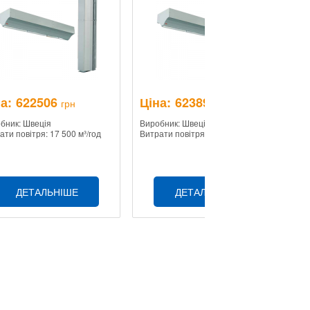
а:
622506
Ціна:
623897
Ц
грн
грн
бник: Швеція
Виробник: Швеція
Ви
ати повітря: 17 500 м³/год
Витрати повітря: 17 500 м³/год
Ви
ДЕТАЛЬНІШЕ
ДЕТАЛЬНІШЕ