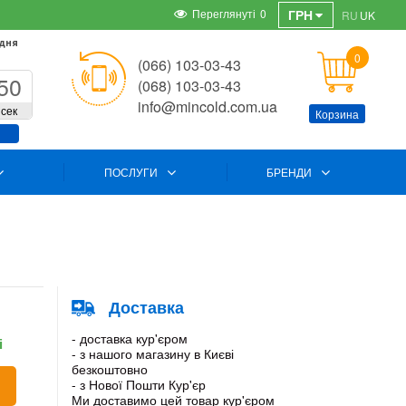
Переглянуті
0
ГРН
RU
UK
 дня
0
(066) 103-03-43
50
(068) 103-03-43
info@mincold.com.ua
сек
Корзина
ПОСЛУГИ
БРЕНДИ
Доставка
- доставка кур'єром
і
- з нашого магазину в Києві
безкоштовно
- з Нової Пошти Кур'єр
Ми доставимо цей товар кур'єром