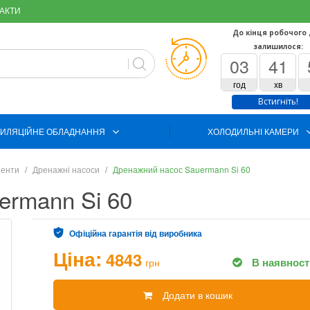
АКТИ
До кінця робочого
залишилося:
03
41
год
хв
Встигніть!
ИЛЯЦІЙНЕ ОБЛАДНАННЯ
ХОЛОДИЛЬНІ КАМЕРИ
ненти
Дренажні насоси
Дренажний насос Sauermann Si 60
ermann Si 60
Офіційна гарантія від виробника
Ціна:
4843
В наявност
грн
Додати в кошик