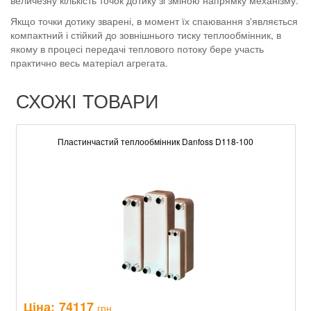
величезну кількість точок дотику зі зміною напрямку механізму.
Якщо точки дотику зварені, в момент їх спаювання з'являється
компактний і стійкий до зовнішнього тиску теплообмінник, в
якому в процесі передачі теплового потоку бере участь
практично весь матеріал агрегата.
СХОЖІ ТОВАРИ
Пластинчастий теплообмінник Danfoss D118-100
Ціна:
74117
грн