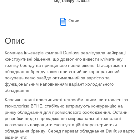
Код товару:
3744-01
Опис
Опис
Команда інженерів компанії Danfoss реалізувала найкращі
конструктивні рішення, що дозволило вивести кліматичну
техніку бренду на принципово новий рівень. В асортименті
обладнання бренду кожен приватний чи корпоративний
покупець легко знайде оптимальний за вартістю та
функціональним наповненням варіант холодильного
обладнання.
Класичні паяні пластинчасті теплообмінники, виготовлені за
технологією ВРНЕ, стабільно витримують конкуренцію на
ринку обладнання для промислового охолодження. Останні
розробки щодо впровадження мікроканальної технології
дозволяють покращити експлуатаційні характеристики
обладнання бренду. Серед переваг обладнання Danfoss варто
відзначити: