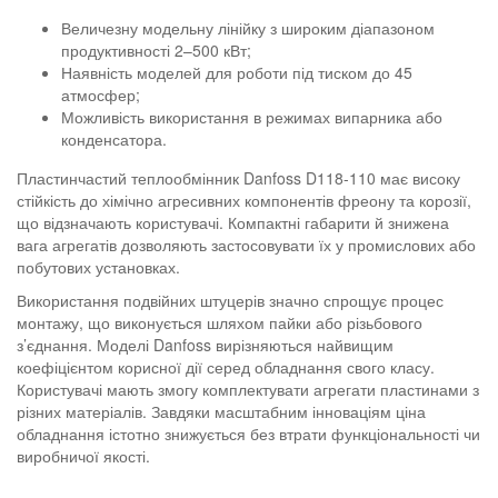
Величезну модельну лінійку з широким діапазоном
продуктивності 2–500 кВт;
Наявність моделей для роботи під тиском до 45
атмосфер;
Можливість використання в режимах випарника або
конденсатора.
Пластинчастий теплообмінник Danfoss D118-110 має високу
стійкість до хімічно агресивних компонентів фреону та корозії,
що відзначають користувачі. Компактні габарити й знижена
вага агрегатів дозволяють застосовувати їх у промислових або
побутових установках.
Використання подвійних штуцерів значно спрощує процес
монтажу, що виконується шляхом пайки або різьбового
з’єднання. Моделі Danfoss вирізняються найвищим
коефіцієнтом корисної дії серед обладнання свого класу.
Користувачі мають змогу комплектувати агрегати пластинами з
різних матеріалів. Завдяки масштабним інноваціям ціна
обладнання істотно знижується без втрати функціональності чи
виробничої якості.