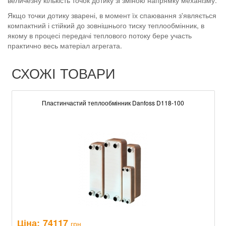
величезну кількість точок дотику зі зміною напрямку механізму.
Якщо точки дотику зварені, в момент їх спаювання з'являється
компактний і стійкий до зовнішнього тиску теплообмінник, в
якому в процесі передачі теплового потоку бере участь
практично весь матеріал агрегата.
СХОЖІ ТОВАРИ
Пластинчастий теплообмінник Danfoss D118-100
Ціна:
74117
грн