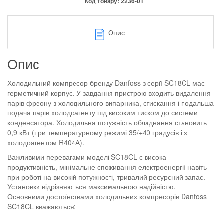
Код товару:
2236-01
Опис
Опис
Холодильний компресор бренду Danfoss з серії SC18CL має
герметичний корпус. У завдання пристрою входить видалення
парів фреону з холодильного випарника, стискання і подальша
подача парів холодоагенту під високим тиском до системи
конденсатора. Холодильна потужність обладнання становить
0,9 кВт (при температурному режимі 35/+40 градусів і з
холодоагентом R404А).
Важливими перевагами моделі SC18CL є висока
продуктивність, мінімальне споживання електроенергії навіть
при роботі на високій потужності, тривалий ресурсний запас.
Установки відрізняються максимальною надійністю.
Основними достоїнствами холодильних компресорів Danfoss
SC18CL вважаються: