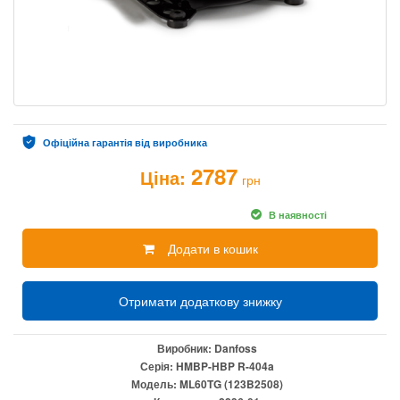
Офіційна гарантія від виробника
2787
Ціна:
грн
В наявності
Додати в кошик
Отримати додаткову знижку
Виробник:
Danfoss
Серія:
HMBP-HBP R-404a
Модель:
ML60TG (123B2508)