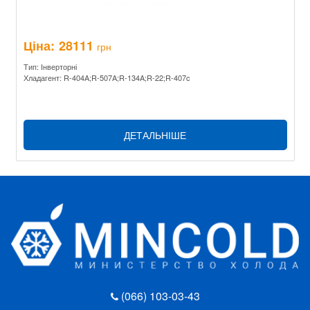
Ціна:
28111
грн
Тип: Інверторні
Хладагент: R-404A;R-507A;R-134A;R-22;R-407c
ДЕТАЛЬНІШЕ
(066) 103-03-43