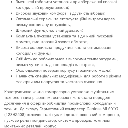
Зменшені габарити установки при збереженні високої
холодильній продуктивності;
Високий звуковий комфорт і відсутність вібрації;
Оптимальні сервісні та експлуатаційні витрати через
низьку споживану потужність;
Широкий функціональний діапазон;
Компактна пускова установка та відмінний пусковий
момент, вмонтований захист обмоток;
Висока холодильна продуктивність та оптимізовані
холодильні функції;
Стійкість до робочих умов з високими температурами,
низька чутливість до перепадів електрики;
Охолодження поверхні корпусу і технічного масла;
Наявність спеціальних модифікацій для роботи з різним
електричним напругою та частотою живлення.
Конструктивно кожна компресорна установка є унікальним
технологічним рішенням, основою якого стали передові
досягнення в сфері виробництва промислової холодильній
техніки. До складу Герметичний компресор Danfoss ML60TG
(123B2508) включені такі вузли і деталі: основний компресор,
пускове реле і конденсатор, система проводів, комплект
монтажних деталей, корпус.