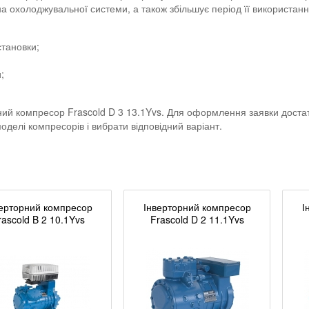
а охолоджувальної системи, а також збільшує період її використання
становки;
;
ий компресор Frascold D 3 13.1Yvs. Для оформлення заявки доста
делі компресорів і вибрати відповідний варіант.
ерторний компресор
Інверторний компресор
І
rascold B 2 10.1Yvs
Frascold D 2 11.1Yvs