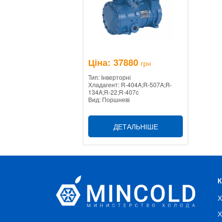
Ціна:
37880
грн
Тип: Інверторні
Хладагент: R-404A;R-507A;R-
134A;R-22;R-407c
Вид: Поршневі
ДЕТАЛЬНІШЕ
Х
Х