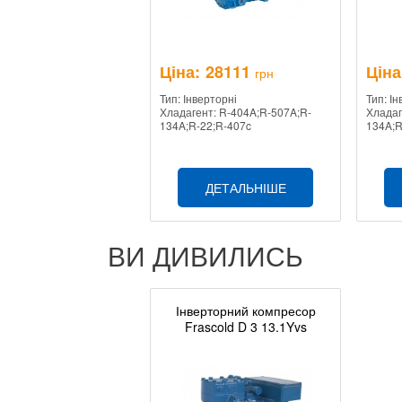
Ціна:
28111
Ціна
грн
Тип: Інверторні
Тип: І
Хладагент: R-404A;R-507A;R-
Хладаг
134A;R-22;R-407c
134A;R
ДЕТАЛЬНІШЕ
ВИ ДИВИЛИСЬ
Інверторний компресор
Frascold D 3 13.1Yvs