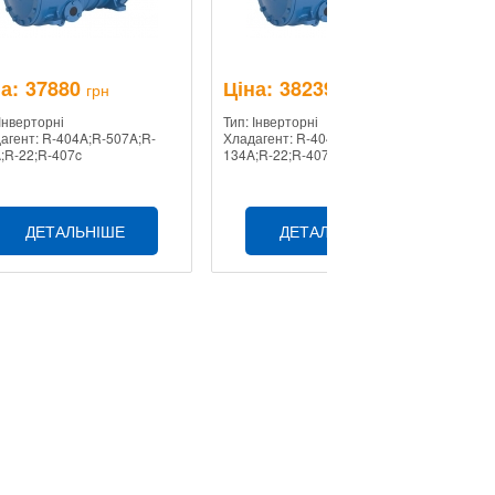
а:
37880
Ціна:
38239
Ц
грн
грн
 Інверторні
Тип: Інверторні
Ти
агент: R-404A;R-507A;R-
Хладагент: R-404A;R-507A;R-
Хл
;R-22;R-407c
134A;R-22;R-407c
13
ДЕТАЛЬНІШЕ
ДЕТАЛЬНІШЕ