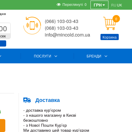
Переглянуті
0
ГРН
RU
UK
 дня
0
(066) 103-03-43
59
(068) 103-03-43
info@mincold.com.ua
сек
Корзина
ПОСЛУГИ
БРЕНДИ
Доставка
- доставка кур'єром
і
- з нашого магазину в Києві
безкоштовно
- з Нової Пошти Кур'єр
Ми доставимо цей товар кур'єром