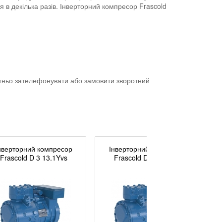
 в декілька разів. Інверторний компресор Frascold
тньо зателефонувати або замовити зворотний
нверторний компресор
Інверторний компресор
Frascold D 3 13.1Yvs
Frascold D 4 16.1Yvs