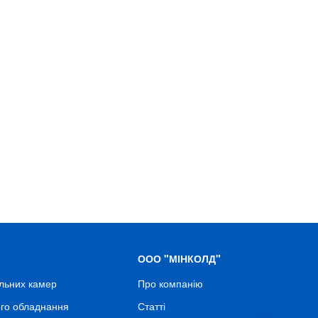
ООО "МІНКОЛД"
льних камер
Про компанію
го обладнання
Статті