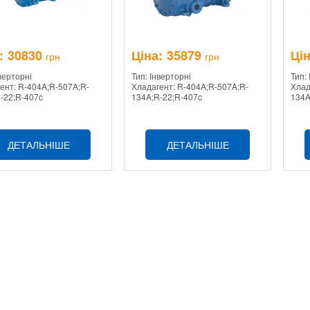
:
30830
Ціна:
35879
Цін
грн
грн
нверторні
Тип: Інверторні
Тип:
ент: R-404A;R-507A;R-
Хладагент: R-404A;R-507A;R-
Хлад
-22;R-407c
134A;R-22;R-407c
134A
ДЕТАЛЬНІШЕ
ДЕТАЛЬНІШЕ