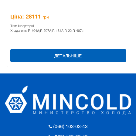
Ціна:
28111
грн
Тип: Інверторні
Хладагент: R-404A;R-507A;R-134A;R-22;R-407c
ДЕТАЛЬНІШЕ
(066) 103-03-43