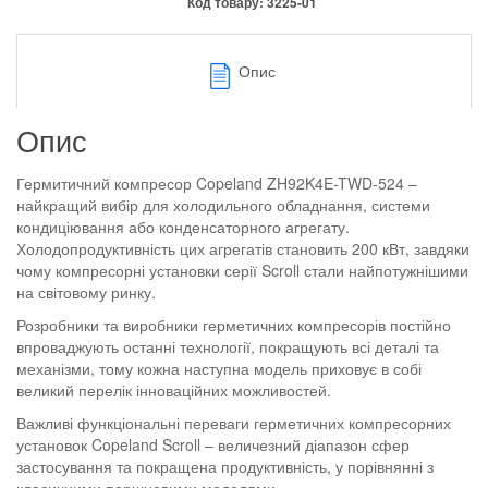
Код товару:
3225-01
Опис
Опис
Гермитичний компресор Copeland ZH92K4E-TWD-524 –
найкращий вибір для холодильного обладнання, системи
кондиціювання або конденсаторного агрегату.
Холодопродуктивність цих агрегатів становить 200 кВт, завдяки
чому компресорні установки серії Scroll стали найпотужнішими
на світовому ринку.
Розробники та виробники герметичних компресорів постійно
впроваджують останні технології, покращують всі деталі та
механізми, тому кожна наступна модель приховує в собі
великий перелік інноваційних можливостей.
Важливі функціональні переваги герметичних компресорних
установок Copeland Scroll – величезний діапазон сфер
застосування та покращена продуктивність, у порівнянні з