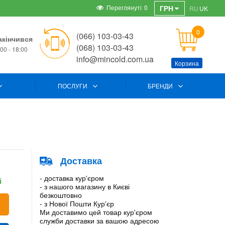
Переглянуті
0
ГРН
RU
UK
0
(066) 103-03-43
акінчився
(068) 103-03-43
00 - 18:00
info@mincold.com.ua
Корзина
ПОСЛУГИ
БРЕНДИ
Доставка
- доставка кур'єром
і
- з нашого магазину в Києві
безкоштовно
- з Нової Пошти Кур'єр
Ми доставимо цей товар кур'єром
служби доставки за вашою адресою