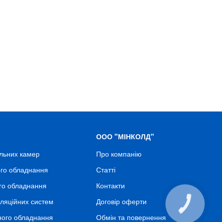
ООО "МІНКОЛД"
льних камер
Про компанію
го обладнання
Статті
го обладнання
Контакти
ляційних систем
Договір оферти
КНОПКА
СВЯЗИ
ного обладнання
Обмін та повернення