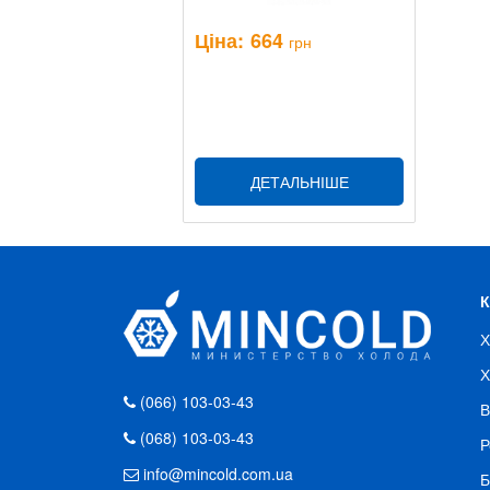
Ціна:
664
грн
ДЕТАЛЬНІШЕ
Х
Х
(066) 103-03-43
В
(068) 103-03-43
Р
info@mincold.com.ua
Б