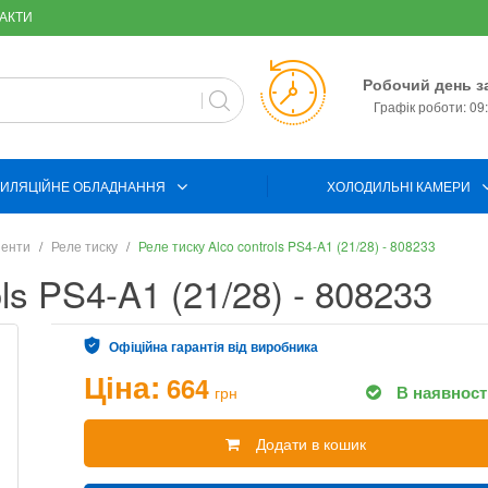
АКТИ
Робочий день з
Графік роботи: 09:
ИЛЯЦІЙНЕ ОБЛАДНАННЯ
ХОЛОДИЛЬНІ КАМЕРИ
ненти
Реле тиску
Реле тиску Alco controls PS4-A1 (21/28) - 808233
ls PS4-A1 (21/28) - 808233
Офіційна гарантія від виробника
Ціна:
664
В наявност
грн
Додати в кошик