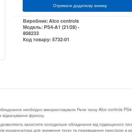
Отримати додаткову знижку
Виробник:
Alco controls
Модель:
PS4-A1 (21/28) -
808233
Код товару:
5732-01
бладнання необхідно використовувати Реле тиску Alco controls PS4
я відкачування фреону.
s дозволяють захистити холодильне обладнання від підвищеного тиск
орів конденсатора для зниження тиску та переведення пристрою в 