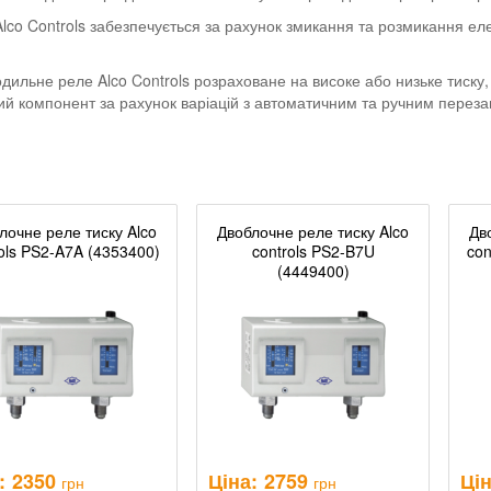
co Controls забезпечується за рахунок змикання та розмикання еле
ильне реле Alco Controls розраховане на високе або низьке тиску,
ий компонент за рахунок варіацій з автоматичним та ручним переза
лочне реле тиску Alco
Двоблочне реле тиску Alco
Дв
ols PS2-A7A (4353400)
controls PS2-B7U
con
(4449400)
:
2350
Ціна:
2759
Цін
грн
грн