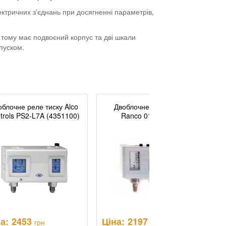
ктричних з'єднань при досягненні параметрів,
 тому має подвоєний корпус та дві шкали
пуском.
облочне реле тиску Alco
Двоблочне реле тиску
trols PS2-L7A (4351100)
Ranco 017-H4701
а:
2453
Ціна:
2197
Ц
грн
грн