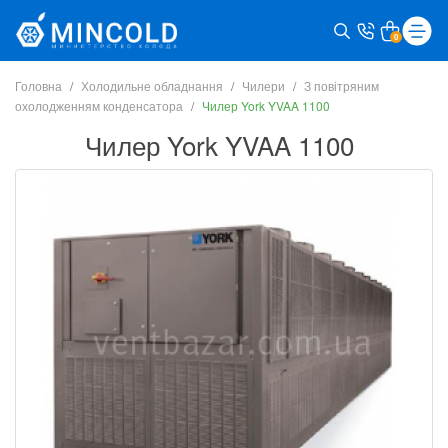
0
Головна
Холодильне обладнання
Чилери
З повітряним
охолодженням конденсатора
Чилер York YVAA 1100
Чилер York YVAA 1100