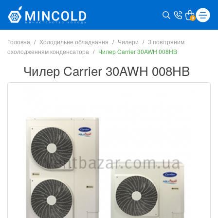
0
Головна
Холодильне обладнання
Чилери
З повітряним
охолодженням конденсатора
Чилер Carrier 30AWH 008HB
Чилер Carrier 30AWH 008HB