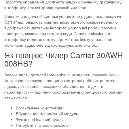
Простота управління досягнута завдяки зручному графічному
інтерфейсу для контролю функцій чиллера.
Завдяки спеціальній системі управління рідинні охолоджувачі
Carrier відповідають новітнім вимогам ергономіки і повністю
відображають детальну інформацію про всі робочі режими
пристрою, включаючи витрати води. Головна відмінність
інтерфейсу полягає в тому, що монтаж блоку управління
можливий віддалено від охолоджувального блоку.
Як працює Чилер Carrier 30AWH
008HB?
Висока якість деталей і механізмів, розширені функціональні
можливості та зручні принципи контролю робочих режимів
підвищують корисні показники обладнання. Відмінні
характеристики рідинних охолоджувачів французького бренду
вважаються:
Ергономічна конструкція;
Вбудований гідравлічний модуль;
Функція «Плавний пуск»;
Патрубки з готовою різьбою;