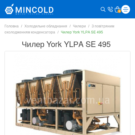
0
Головна
Холодильне обладнання
Чилери
З повітряним
охолодженням конденсатора
Чилер York YLРA SE 495
Чилер York YLРA SE 495