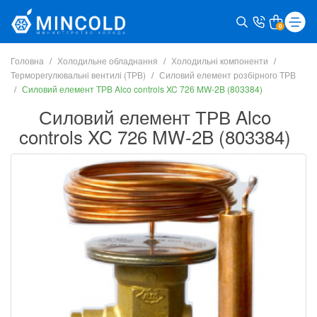
0
Головна
Холодильне обладнання
Холодильні компоненти
Терморегулювальні вентилі (ТРВ)
Силовий елемент розбірного ТРВ
Силовий елемент ТРВ Alco controls XC 726 MW-2B (803384)
Силовий елемент ТРВ Alco
controls XC 726 MW-2B (803384)