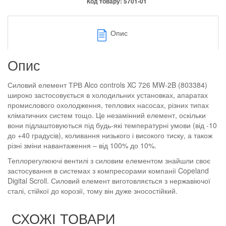
Код товару:
5701-01
Опис
Опис
Силовий елемент ТРВ Alco controls XC 726 MW-2B (803384)
широко застосовується в холодильних установках, апаратах
промислового охолодження, теплових насосах, різних типах
кліматичних систем тощо. Це незамінний елемент, оскільки
вони підлаштовуються під будь-які температурні умови (від -10
до +40 градусів), коливання низького і високого тиску, а також
різні зміни навантаження – від 100% до 10%.
Теплорегулюючі вентилі з силовим елементом знайшли своє
застосування в системах з компресорами компанії Copeland
Digital Scroll. Силовий елемент виготовляється з нержавіючої
сталі, стійкої до корозії, тому він дуже зносостійкий.
СХОЖІ ТОВАРИ