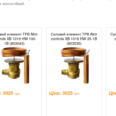
же зносостійкий.
вий елемент ТРВ Alco
Силовий елемент ТРВ Alco
Си
rols XB 1019 HW 100-
controls XB 1019 HW 35-1B
1B (803043)
(803035)
:
3025
Ціна:
3025
Цін
грн
грн