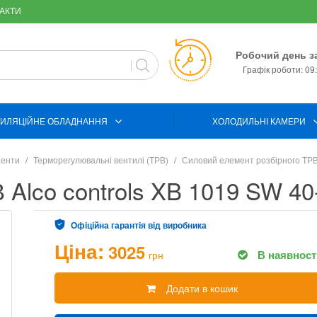
АКТИ
Робочий день з
Графік роботи: 09:
ИЛЯЦІЙНЕ ОБЛАДНАННЯ
ХОЛОДИЛЬНІ КАМЕРИ
ненти
Терморегулювальні вентилі (ТРВ)
Силовий елемент розбірного ТР
Alco controls XB 1019 SW 40
Офіційна гарантія від виробника
Ціна:
3025
В наявност
грн
Додати в кошик