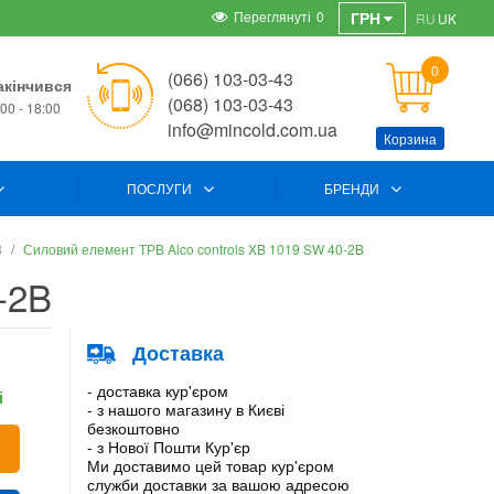
Переглянуті
0
ГРН
RU
UK
0
(066) 103-03-43
акінчився
(068) 103-03-43
00 - 18:00
info@mincold.com.ua
Корзина
ПОСЛУГИ
БРЕНДИ
В
Силовий елемент ТРВ Alco controls XB 1019 SW 40-2B
-2B
Доставка
- доставка кур'єром
і
- з нашого магазину в Києві
безкоштовно
- з Нової Пошти Кур'єр
Ми доставимо цей товар кур'єром
служби доставки за вашою адресою