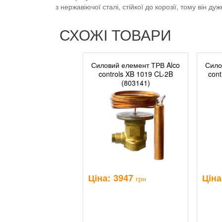
з нержавіючої сталі, стійкої до корозії, тому він ду
СХОЖІ ТОВАРИ
Силовий елемент ТРВ Alco
Сило
controls XB 1019 CL-2B
cont
(803141)
Ціна:
3947
Ціна
грн