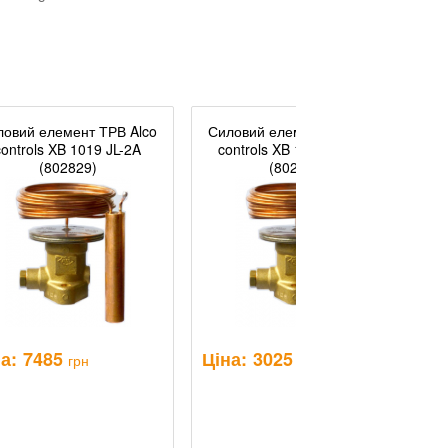
ловий елемент ТРВ Alco
Силовий елемент ТРВ Alco
С
controls XB 1019 JL-2A
controls XB 1019 MW-1B
(802829)
(802947)
а:
7485
Ціна:
3025
Ц
грн
грн