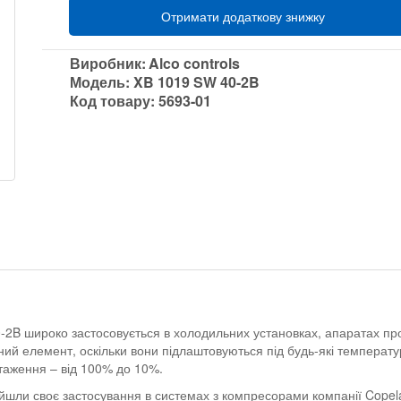
Отримати додаткову знижку
Виробник:
Alco controls
Модель:
XB 1019 SW 40-2B
Код товару:
5693-01
-2B широко застосовується в холодильних установках, апаратах п
ий елемент, оскільки вони підлаштовуються під будь-які температур
антаження – від 100% до 10%.
шли своє застосування в системах з компресорами компанії Copelan