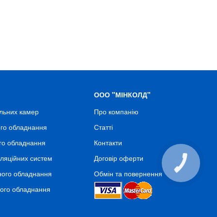
ООО "МІНКОЛД"
льних камер
Про компанію
го обладнання
Статті
го обладнання
Контакти
ляційних систем
Договір оферти
КНОПКА
СВЯЗИ
ного обладнання
Обмін та повернення
ного обладнання