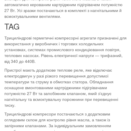
автоматично керованим картріджним підігрівачем потужністю
27 Вт. Усі зразки постачаються в комплекті з нагнітальними й
всмоктувальними вентилями.
TAG
Трициліндрові герметичні компресорні агрегати призначені для
використання у виробничих і торгових холодильних
установках, системах промислового кондиціювання повітря,
теплових насосах. Рівень електричної напруги — трифазний,
від 340 до 440В.
Пристрої мають додаткове теплове реле, яке відключає
електродвигун у разі різкого перевищення допустимої
температури та струму в обмотках статора. Обладнання
оснащене вмонтованими картріджними підігрівачами
потужністю 27 Вт та запобіжним клапаном, який з'єднує
нагнітальну та всмоктувальну порожнини при перевищенні
тиску.
Трициліндрові компресори постачаються з додатковим
оглядовим склом для контролю рівня масла, а також із
запірними клапанами. За індивідуальним замовленням