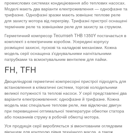
промислових системах кондиціювання або теплових насосах.
Моделі мають два варіанти електроживлення — однофазне та
трифазне. Однофазні зразки мають зовнішнє теплове реле
для захисту мотора від перегріву. Трифазні пристрої оснащені
термічним реле та зовнішніми реле для захисту за струмом.
Герметичний компресор Tecumseh THB 1350Y постачається в
комплекті з електричним коробом. Усередині корпусу
розміщені захисні, пускові та наладкові механізми. Кожна
модель серії оснащена з'єднувальними нагнітальними
патрубками та всмоктувальним вентилем для пайки.
FH, TFH
Двоциліндрові герметичні компресорні пристрої підходять для
встановлення в кліматичні системи, торгові холодильники
великої потужності та теплові насоси. У серії представлені два
варіанти електроживлення: однофазне й трифазне. Кожна
модель має спеціальне теплове реле, яке відключає двигун
при перевищенні оптимальної температури обмотки статора
або показників струму в робочій обмотці мотора.
Уся продукція серії виробляється зі вмонтованим оглядовим
віконцем для контролю рівня технічного масла, а також