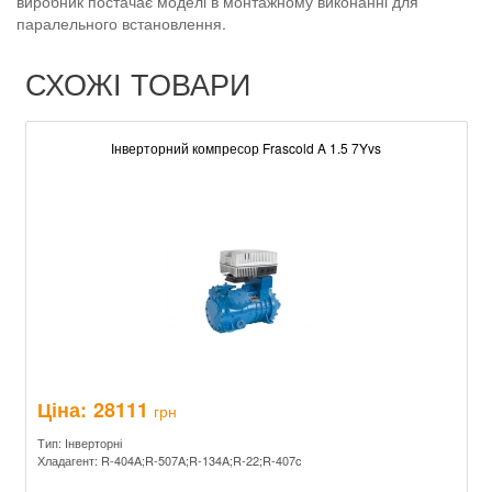
виробник постачає моделі в монтажному виконанні для
паралельного встановлення.
СХОЖІ ТОВАРИ
Інверторний компресор Frascold A 1.5 7Yvs
Ціна:
28111
грн
Тип: Інверторні
Хладагент: R-404A;R-507A;R-134A;R-22;R-407c