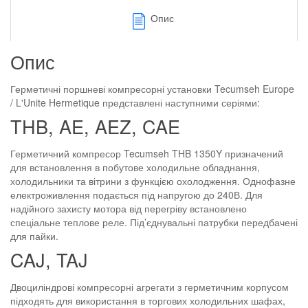
Опис
Опис
Герметичні поршневі компресорні установки Tecumseh Europe
/ L'Unite Hermetique представлені наступними серіями:
THB, AE, AEZ, CAE
Герметичний компресор Tecumseh THB 1350Y призначений
для встановлення в побутове холодильне обладнання,
холодильники та вітрини з функцією охолодження. Однофазне
електроживлення подається під напругою до 240В. Для
надійного захисту мотора від перегріву встановлено
спеціальне теплове реле. Під’єднувальні патрубки передбачені
для пайки.
CAJ, TAJ
Двоциліндрові компресорні агрегати з герметичним корпусом
підходять для використання в торгових холодильних шафах,