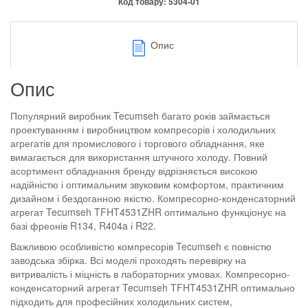
Код товару:
5304-01
Опис
Опис
Популярний виробник Tecumseh багато років займається
проектуванням і виробництвом компресорів і холодильних
агрегатів для промислового і торгового обладнання, яке
вимагається для використання штучного холоду. Повний
асортимент обладнання бренду відрізняється високою
надійністю і оптимальним звуковим комфортом, практичним
дизайном і бездоганною якістю. Компресорно-конденсаторний
агрегат Tecumseh TFHT4531ZHR оптимально функціонує на
базі фреонів R134, R404a і R22.
Важливою особливістю компресорів Tecumseh є повністю
заводська збірка. Всі моделі проходять перевірку на
витривалість і міцність в лабораторних умовах. Компресорно-
конденсаторний агрегат Tecumseh TFHT4531ZHR оптимально
підходить для професійних холодильних систем,