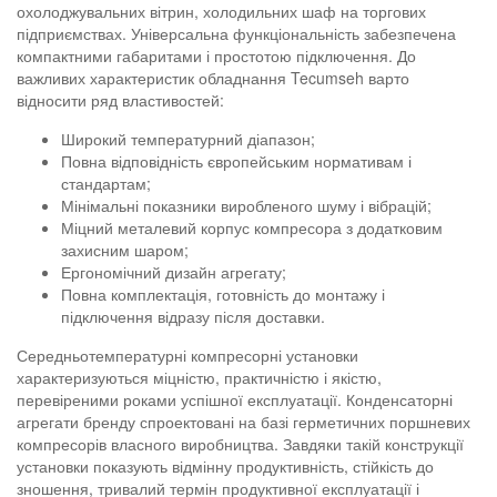
охолоджувальних вітрин, холодильних шаф на торгових
підприємствах. Універсальна функціональність забезпечена
компактними габаритами і простотою підключення. До
важливих характеристик обладнання Tecumseh варто
відносити ряд властивостей:
Широкий температурний діапазон;
Повна відповідність європейським нормативам і
стандартам;
Мінімальні показники виробленого шуму і вібрацій;
Міцний металевий корпус компресора з додатковим
захисним шаром;
Ергономічний дизайн агрегату;
Повна комплектація, готовність до монтажу і
підключення відразу після доставки.
Середньотемпературні компресорні установки
характеризуються міцністю, практичністю і якістю,
перевіреними роками успішної експлуатації. Конденсаторні
агрегати бренду спроектовані на базі герметичних поршневих
компресорів власного виробництва. Завдяки такій конструкції
установки показують відмінну продуктивність, стійкість до
зношення, тривалий термін продуктивної експлуатації і