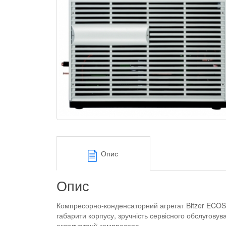
Опис
Опис
Компресорно-конденсаторний агрегат Bitzer ECOST
габарити корпусу, зручність сервісного обслуговув
експлуатації компресора.