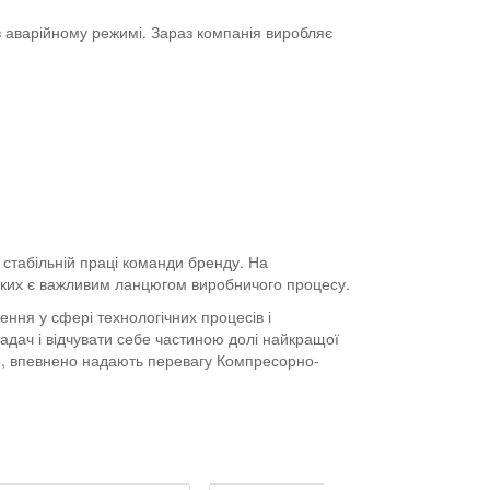
 в аварійному режимі. Зараз компанія виробляє
 стабільній праці команди бренду. На
з яких є важливим ланцюгом виробничого процесу.
ння у сфері технологічних процесів і
задач і відчувати себе частиною долі найкращої
ня, впевнено надають перевагу Компресорно-