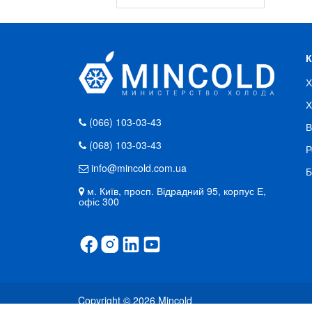
Х
Х
(066) 103-03-43
В
(068) 103-03-43
Р
info@mincold.com.ua
Б
м. Київ, просп. Відрадний 95, корпус Е,
офіс 300
Copyright © 2026
Mincold