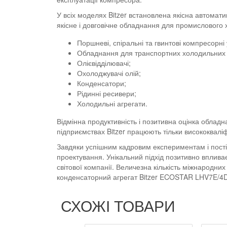
У всіх моделях Bitzer встановлена якісна автомат
якісне і довговічне обладнання для промислового х
Поршневі, спіральні та гвинтові компресорні
Обладнання для транспортних холодильних 
Олієвідділювачі;
Охолоджувачі олій;
Конденсатори;
Рідинні ресивери;
Холодильні агрегати.
Відмінна продуктивність і позитивна оцінка облад
підприємствах Bitzer працюють тільки висококвалі
Завдяки успішним кадровим експериментам і пості
проектування. Унікальний підхід позитивно впливає
світової компанії. Величезна кількість міжнарод
конденсаторний агрегат Bitzer ECOSTAR LHV7E/4D
СХОЖІ ТОВАРИ