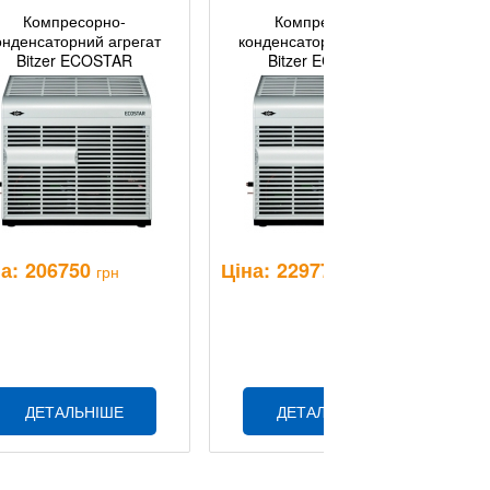
Компресорно-
Компресорно-
онденсаторний агрегат
конденсаторний агрегат
Bitzer ECOSTAR
Bitzer ECOSTAR
LHV7E/4CE-6.F1(Y)
LHV7E/4CE-9.F3(Y)
а:
206750
Ціна:
229775
Ц
грн
грн
ДЕТАЛЬНІШЕ
ДЕТАЛЬНІШЕ