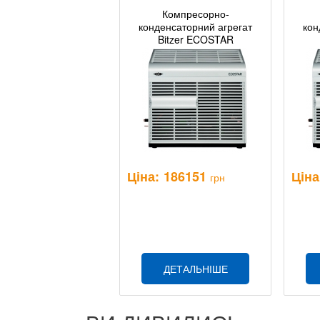
Компресорно-
конденсаторний агрегат
кон
Bitzer ECOSTAR
LHV5E/2DES-3.F1(Y)
L
Ціна:
186151
Ціна
грн
ДЕТАЛЬНІШЕ