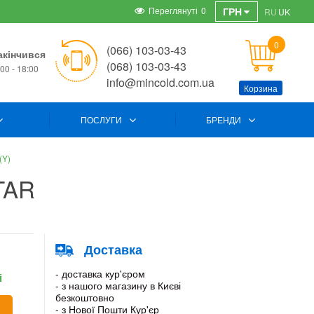
Переглянуті
0
ГРН
RU
UK
0
(066) 103-03-43
акінчився
(068) 103-03-43
00 - 18:00
info@mincold.com.ua
Корзина
ПОСЛУГИ
БРЕНДИ
(Y)
TAR
Доставка
- доставка кур'єром
і
- з нашого магазину в Києві
безкоштовно
- з Нової Пошти Кур'єр