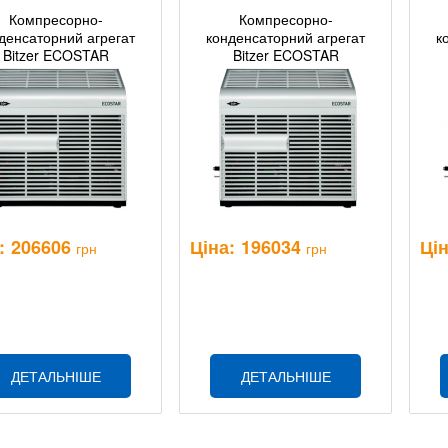
Компресорно-
Компресорно-
денсаторний агрегат
конденсаторний агрегат
к
Bitzer ECOSTAR
Bitzer ECOSTAR
HV5E/4EE-6.F1(Y)
LHV5E/4FE-5.F1(Y)
:
206606
Ціна:
196034
Цін
грн
грн
ДЕТАЛЬНІШЕ
ДЕТАЛЬНІШЕ