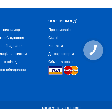
ООО "МІНКОЛД"
льних камер
Про компанію
го обладнання
Статті
го обладнання
Контакти
ляційних систем
Договір оферти
ного обладнання
Обмін та повернення
ного обладнання
Digital-маркетинг від Trendo