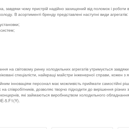
ика, завдяки чому пристрій надійно захищений від поломок і роботи
олоду. В асортименті бренду представлені наступні види агрегатів:
 установки;
систем;
нання на світовому ринку холодильних агрегатів утримується завдяки
фіковані спеціалісти, найкращі майстри інженерної справи, кожен 
йним інноваціям персонал має можливість приймати самостійні ріше
 на співробітників, дозволяє творчо підходити до вирішення різних 
них концернів, які займаються виробництвом холодильного обладнан
E-5.F1(Y).