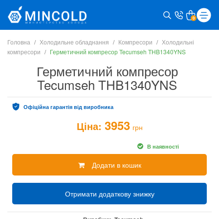
0
Головна
Холодильне обладнання
Компресори
Холодильні
компресори
Герметичний компресор Tecumseh THB1340YNS
Герметичний компресор
Tecumseh THB1340YNS
Офіційна гарантія від виробника
3953
Ціна:
грн
В наявності
Додати в кошик
Отримати додаткову знижку