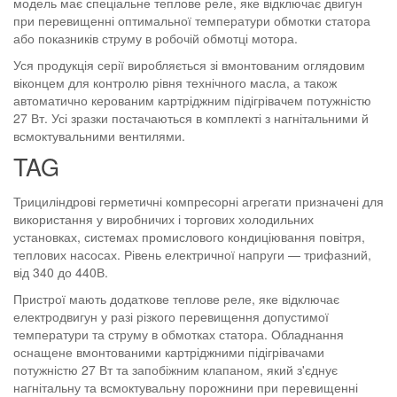
модель має спеціальне теплове реле, яке відключає двигун
при перевищенні оптимальної температури обмотки статора
або показників струму в робочій обмотці мотора.
Уся продукція серії виробляється зі вмонтованим оглядовим
віконцем для контролю рівня технічного масла, а також
автоматично керованим картріджним підігрівачем потужністю
27 Вт. Усі зразки постачаються в комплекті з нагнітальними й
всмоктувальними вентилями.
TAG
Трициліндрові герметичні компресорні агрегати призначені для
використання у виробничих і торгових холодильних
установках, системах промислового кондиціювання повітря,
теплових насосах. Рівень електричної напруги — трифазний,
від 340 до 440В.
Пристрої мають додаткове теплове реле, яке відключає
електродвигун у разі різкого перевищення допустимої
температури та струму в обмотках статора. Обладнання
оснащене вмонтованими картріджними підігрівачами
потужністю 27 Вт та запобіжним клапаном, який з'єднує
нагнітальну та всмоктувальну порожнини при перевищенні