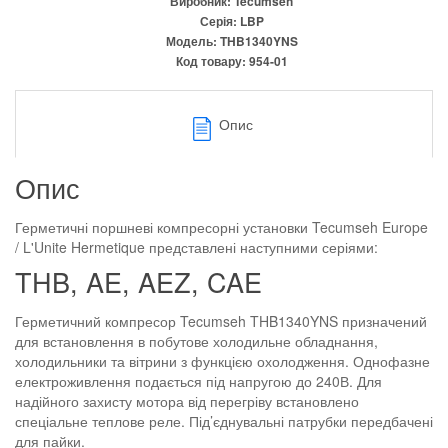
Виробник:
Tecumseh
Серія:
LBP
Модель:
THB1340YNS
Код товару:
954-01
Опис
Опис
Герметичні поршневі компресорні установки Tecumseh Europe
/ L'Unite Hermetique представлені наступними серіями:
THB, AE, AEZ, CAE
Герметичний компресор Tecumseh THB1340YNS призначений
для встановлення в побутове холодильне обладнання,
холодильники та вітрини з функцією охолодження. Однофазне
електроживлення подається під напругою до 240В. Для
надійного захисту мотора від перегріву встановлено
спеціальне теплове реле. Під’єднувальні патрубки передбачені
для пайки.