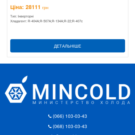
Ціна:
28111
грн
Тип: Інверторні
Хладагент: R-404A;R-507A;R-134A;R-22;R-407c
ДЕТАЛЬНІШЕ
(066) 103-03-43
(068) 103-03-43