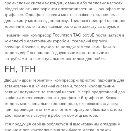
промислових системах кондиціювання або теплових насосах.
Моделі мають два варіанти електроживлення — однофазне та
трифазне. Однофазні зразки мають зовнішнє теплове реле
для захисту мотора від перегріву. Трифазні пристрої оснащені
термічним реле та зовнішніми реле для захисту за струмом.
Герметичний компресор Tecumseh TAG 5553E постачається в
комплекті з електричним коробом. Усередині корпусу
розміщені захисні, пускові та наладкові механізми. Кожна
модель серії оснащена з'єднувальними нагнітальними
патрубками та всмоктувальним вентилем для пайки.
FH, TFH
Двоциліндрові герметичні компресорні пристрої підходять для
встановлення в кліматичні системи, торгові холодильники
великої потужності та теплові насоси. У серії представлені два
варіанти електроживлення: однофазне й трифазне. Кожна
модель має спеціальне теплове реле, яке відключає двигун
при перевищенні оптимальної температури обмотки статора
або показників струму в робочій обмотці мотора.
Уся продукція серії виробляється зі вмонтованим оглядовим
віконцем для контролю рівня технічного масла, а також