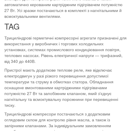
автоматично керованим картріджним підігрівачем потужністю
27 Вт. Усі зразки постачаються в комплекті з нагнітальними й
всмоктувальними вентилями.
TAG
Трициліндрові герметичні компресорні агрегати призначені для
використання у виробничих і торгових холодильних
установках, системах промислового кондиціювання повітря,
теплових насосах. Рівень електричної напруги — трифазний,
від 340 до 440В.
Пристрої мають додаткове теплове реле, яке відключає
електродвигун у разі різкого перевищення допустимої
температури та струму в обмотках статора. Обладнання
оснащене вмонтованими картріджними підігрівачами
потужністю 27 Вт та запобіжним клапаном, який з'єднує
нагнітальну та всмоктувальну порожнини при перевищенні
тиску.
Трициліндрові компресори постачаються з додатковим
оглядовим склом для контролю рівня масла, а також із
запірними клапанами. За індивідуальним замовленням