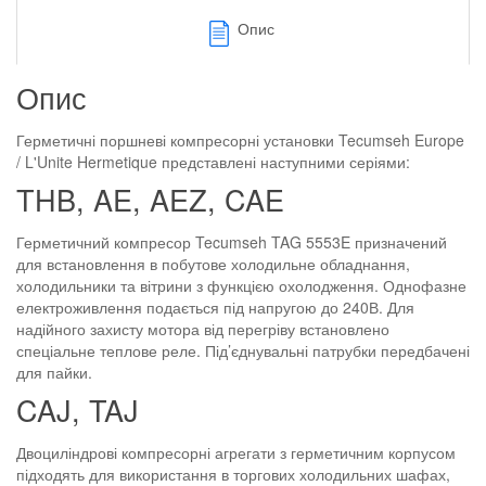
Опис
Опис
Герметичні поршневі компресорні установки Tecumseh Europe
/ L'Unite Hermetique представлені наступними серіями:
THB, AE, AEZ, CAE
Герметичний компресор Tecumseh TAG 5553E призначений
для встановлення в побутове холодильне обладнання,
холодильники та вітрини з функцією охолодження. Однофазне
електроживлення подається під напругою до 240В. Для
надійного захисту мотора від перегріву встановлено
спеціальне теплове реле. Під’єднувальні патрубки передбачені
для пайки.
CAJ, TAJ
Двоциліндрові компресорні агрегати з герметичним корпусом
підходять для використання в торгових холодильних шафах,