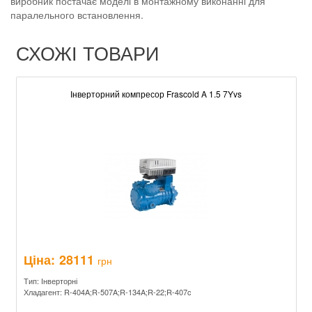
виробник постачає моделі в монтажному виконанні для
паралельного встановлення.
СХОЖІ ТОВАРИ
Інверторний компресор Frascold A 1.5 7Yvs
Ціна:
28111
грн
Тип: Інверторні
Хладагент: R-404A;R-507A;R-134A;R-22;R-407c