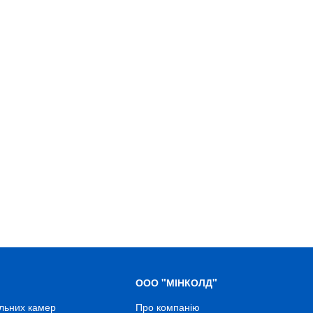
ООО "МІНКОЛД"
льних камер
Про компанію