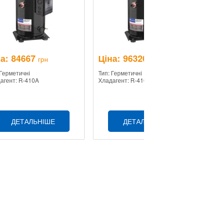
а:
84667
Ціна:
96320
Ц
грн
грн
 Герметичні
Тип: Герметичні
Ти
агент: R-410A
Хладагент: R-410A
Хл
ДЕТАЛЬНІШЕ
ДЕТАЛЬНІШЕ