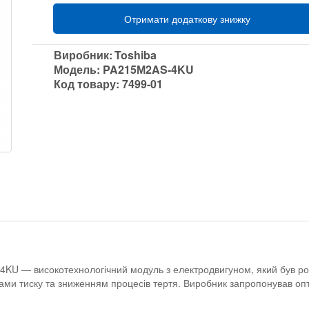
Отримати додаткову знижку
Виробник:
Toshiba
Модель:
PA215М2AS-4KU
Код товару:
7499-01
U — високотехнологічний модуль з електродвигуном, який був розр
тами тиску та зниженням процесів тертя. Виробник запропонував оп