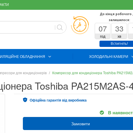
АКТИ
До кінця робочого
залишилося:
07
33
год
хв
Встигніть!
ИЛЯЦІЙНЕ ОБЛАДНАННЯ
ХОЛОДИЛЬНІ КАМЕРИ
пресори для кондиціонерів
Компресор для кондиціонера Toshiba PA215М
ціонера Toshiba PA215М2AS-
Офіційна гарантія від виробника
В наявност
Замовити