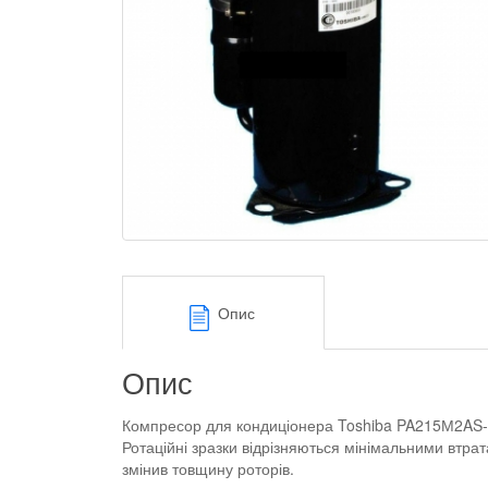
Опис
Опис
Компресор для кондиціонера Toshiba PA215М2AS-4K
Ротаційні зразки відрізняються мінімальними втра
змінив товщину роторів.