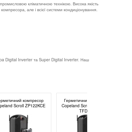
промисловою кліматичною технікою. Висока якість
 компресора, але і всієї системи кондиціонування.
gital Inverter та Super Digital Inverter. Наш
ерметичний компресор
Герметичний компресор
peland Scroll ZP122KCE
Copeland Scroll ZP137KCE-
TFD-455