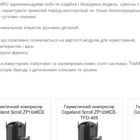
KU зарекомендував себе як надійна і безшумна модель, сумісна з 
 гарантувати тривалий період експлуатації не тільки безпосередньо
суттєвих переваг:
інімальною кількістю рухомих деталей.
 що позитивно позначається на вартості модулів для користувачів.
теристик і ваги.
итрати фреону.
нверторних побутових та напівпромислових спліт-системах Toshiba Di
есорів бренду з детальними описами та цінами.
метичний компресор
Герметичний компресор
Г
land Scroll ZP104KCE
Copeland Scroll ZP120KCE-
Co
TFD-455