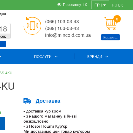
Переглянуті
0
ГРН
RU
UK
 дня
0
(066) 103-03-43
18
(068) 103-03-43
info@mincold.com.ua
сек
Корзина
ПОСЛУГИ
БРЕНДИ
2AS-4KU
4KU
Доставка
- доставка кур'єром
і
- з нашого магазину в Києві
безкоштовно
- з Нової Пошти Кур'єр
Ми доставимо цей товар кур'єром