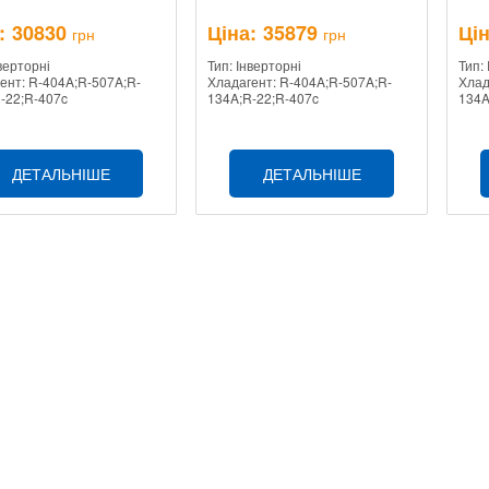
:
30830
Ціна:
35879
Цін
грн
грн
нверторні
Тип: Інверторні
Тип:
ент: R-404A;R-507A;R-
Хладагент: R-404A;R-507A;R-
Хлад
-22;R-407c
134A;R-22;R-407c
134A
ДЕТАЛЬНІШЕ
ДЕТАЛЬНІШЕ