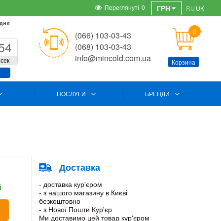
Переглянуті
0
ГРН
RU
UK
 дня
0
(066) 103-03-43
54
(068) 103-03-43
info@mincold.com.ua
сек
Корзина
ПОСЛУГИ
БРЕНДИ
Доставка
- доставка кур'єром
і
- з нашого магазину в Києві
безкоштовно
- з Нової Пошти Кур'єр
Ми доставимо цей товар кур'єром