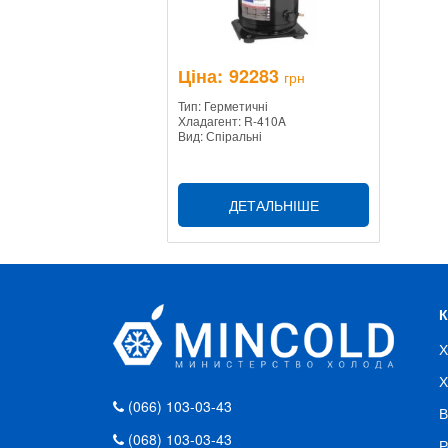
Ціна:
92283
грн
Тип: Герметичні
Хладагент: R-410A
Вид: Спіральні
ДЕТАЛЬНІШЕ
Х
Х
(066) 103-03-43
В
(068) 103-03-43
Р