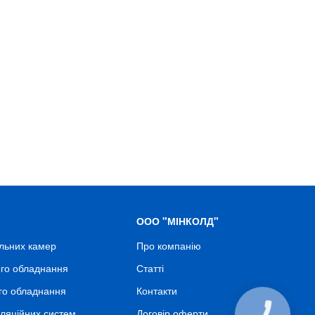
ООО "МІНКОЛД"
льних камер
Про компанію
го обладнання
Статті
го обладнання
Контакти
ляційних систем
Договір оферти
КНОПКА