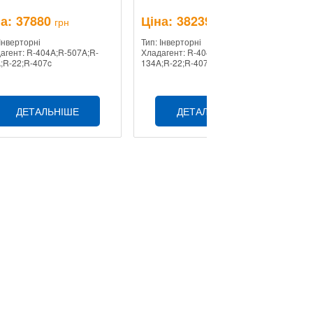
а:
37880
Ціна:
38239
Ц
грн
грн
 Інверторні
Тип: Інверторні
Ти
агент: R-404A;R-507A;R-
Хладагент: R-404A;R-507A;R-
Хл
;R-22;R-407c
134A;R-22;R-407c
13
ДЕТАЛЬНІШЕ
ДЕТАЛЬНІШЕ