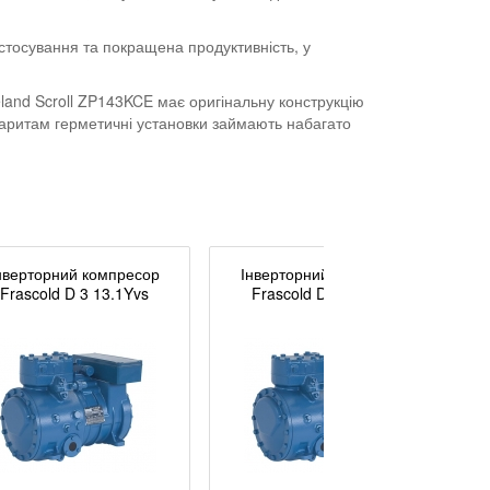
стосування та покращена продуктивність, у
eland Scroll ZP143KCE має оригінальну конструкцію
абаритам герметичні установки займають набагато
нверторний компресор
Інверторний компресор
Frascold D 3 13.1Yvs
Frascold D 4 16.1Yvs