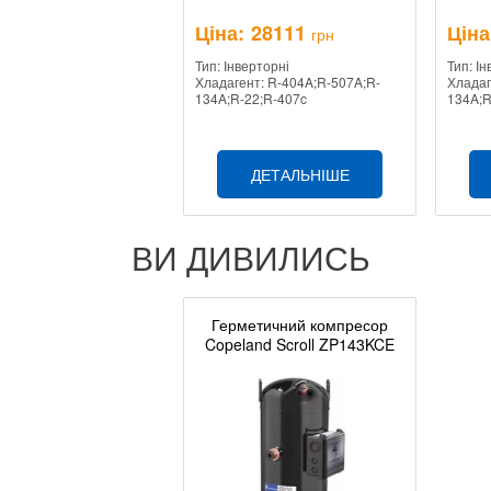
Ціна:
28111
Ціна
грн
Тип: Інверторні
Тип: І
Хладагент: R-404A;R-507A;R-
Хладаг
134A;R-22;R-407c
134A;R
ДЕТАЛЬНІШЕ
ВИ ДИВИЛИСЬ
Герметичний компресор
Copeland Scroll ZP143KCE