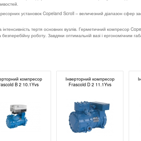
ливостей.
ресорних установок Copeland Scroll – величезний діапазон сфер за
 та інтенсивність тертя основних вузлів. Герметичний компресор Cop
та безперебійну роботу. Завдяки оптимальній вазі і ергономічним г
ерторний компресор
Інверторний компресор
І
rascold B 2 10.1Yvs
Frascold D 2 11.1Yvs