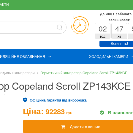
АКТИ
До кінця робочого
залишилося:
02
47
год
хв
Встигніть!
ИЛЯЦІЙНЕ ОБЛАДНАННЯ
ХОЛОДИЛЬНІ КАМЕРИ
одильні компресори
Герметичний компресор Copeland Scroll ZP143KCE
ор Copeland Scroll ZP143KCE
Офіційна гарантія від виробника
Ціна:
92283
В наявност
грн
Додати в кошик