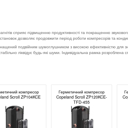
магнітів сприяє підвищенню продуктивності та покращенню звуково
установок дозволяє продовжити період роботи компресорів та конд
щений подвійним шумоглушником з високою ефективністю для зниж
абільно ліквідує будь-які шуми. Індивідуальна рамка розроблена с
метичний компресор
Герметичний компресор
Г
land Scroll ZP104KCE
Copeland Scroll ZP120KCE-
Co
TFD-455