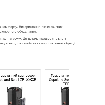
го комфорту. Використання ексклюзивних
иціонерного обладнання.
ення звуку. Ця деталь працює спільно з
пеціально для запобігання вироблюваної вібрації
ерметичний компресор
Герметичний компресор
peland Scroll ZP122KCE
Copeland Scroll ZP137KCE-
TFD-455