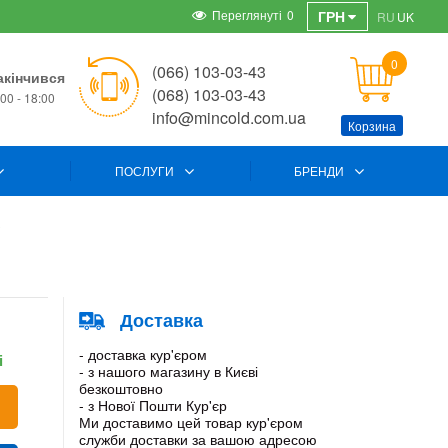
Переглянуті
0
ГРН
RU
UK
0
(066) 103-03-43
акінчився
(068) 103-03-43
00 - 18:00
info@mincold.com.ua
Корзина
ПОСЛУГИ
БРЕНДИ
C
Доставка
- доставка кур'єром
і
- з нашого магазину в Києві
безкоштовно
- з Нової Пошти Кур'єр
Ми доставимо цей товар кур'єром
служби доставки за вашою адресою