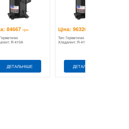
а:
84667
Ціна:
96320
Ц
грн
грн
 Герметичні
Тип: Герметичні
Ти
агент: R-410A
Хладагент: R-410A
Хл
ДЕТАЛЬНІШЕ
ДЕТАЛЬНІШЕ