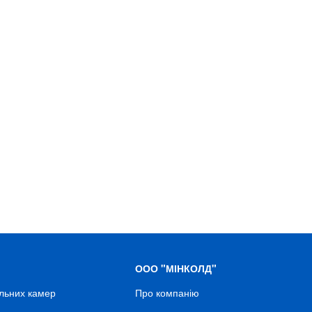
ООО "МІНКОЛД"
льних камер
Про компанію