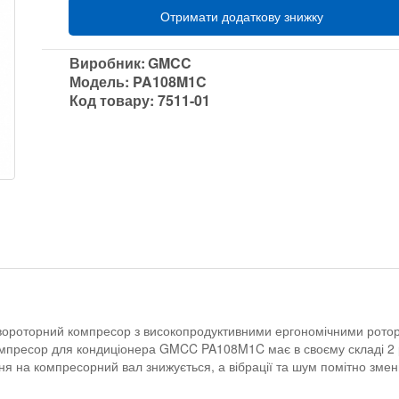
Отримати додаткову знижку
Виробник:
GMCC
Модель:
PA108M1C
Код товару:
7511-01
ороторний компресор з високопродуктивними ергономічними ротор
омпресор для кондиціонера GMCC PA108M1C має в своєму складі 2 
 на компресорний вал знижується, а вібрації та шум помітно змен