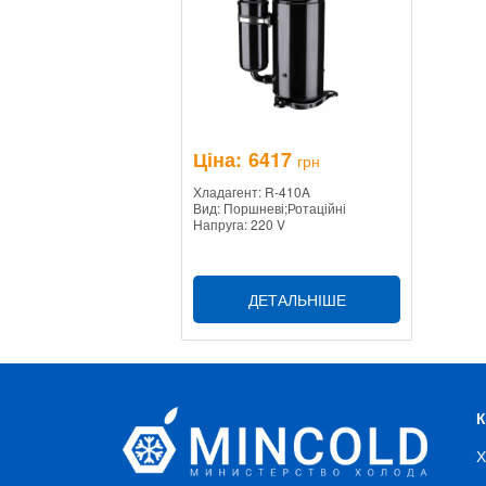
Ціна:
6417
грн
Хладагент: R-410A
Вид: Поршневі;Ротаційні
Напруга: 220 V
ДЕТАЛЬНІШЕ
Х